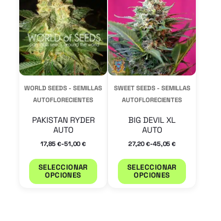
tiene
tiene
múltiples
múltiple
variantes.
variantes
Las
Las
opciones
opcione
se
se
WORLD SEEDS - SEMILLAS
SWEET SEEDS - SEMILLAS
pueden
pueden
AUTOFLORECIENTES
AUTOFLORECIENTES
elegir
elegir
PAKISTAN RYDER
BIG DEVIL XL
en
en
AUTO
AUTO
la
la
-
-
17,85
51,00
27,20
45,05
€
€
€
€
página
página
SELECCIONAR
SELECCIONAR
de
de
OPCIONES
OPCIONES
producto
product