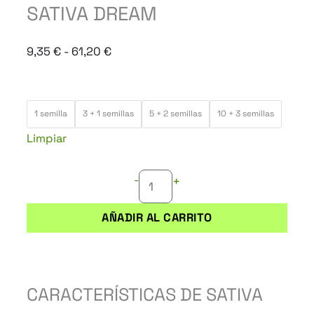
SATIVA DREAM
Rango
9,35
€
-
61,20
€
de
precios:
SATIVA
desde
1 semilla
3 + 1 semillas
5 + 2 semillas
10 + 3 semillas
DREAM
9,35 €
Limpiar
cantidad
hasta
61,20 €
-
+
AÑADIR AL CARRITO
CARACTERÍSTICAS DE SATIVA