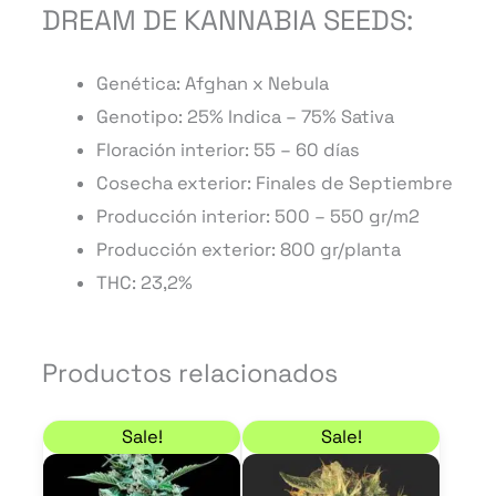
DREAM DE KANNABIA SEEDS:
Genética: Afghan x Nebula
Genotipo: 25% Indica – 75% Sativa
Floración interior: 55 – 60 días
Cosecha exterior: Finales de Septiembre
Producción interior: 500 – 550 gr/m2
Producción exterior: 800 gr/planta
THC: 23,2%
Productos relacionados
El precio original era: 9,00 €.
El precio actual es: 7,65 €.
Rango de precios: de
Este
Este
Sale!
Sale!
producto
product