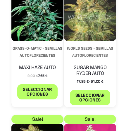
tiene
tiene
múltiples
múltiple
variantes.
variantes
Las
Las
opciones
opcione
se
se
GRASS-O-MATIC - SEMILLAS
WORLD SEEDS - SEMILLAS
pueden
pueden
AUTOFLORECIENTES
AUTOFLORECIENTES
elegir
elegir
MAXI HAZE AUTO
SUGAR MANGO
en
en
RYDER AUTO
9,00
7,65
€
€
la
la
-
17,85
51,00
€
€
página
página
SELECCIONAR
OPCIONES
SELECCIONAR
de
de
OPCIONES
producto
product
Rango de precios: desde 17,85 € hasta 51,00 €
Rango de precios: de
Este
Este
Sale!
Sale!
producto
product