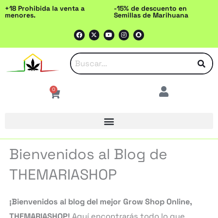
Ir
+18 Prohibida la venta a
-15% de descuento en
menores.
Semillas de Marihuana
al
F
X
Y
I
S
contenido
a
-
o
n
n
c
t
u
s
a
e
w
t
t
p
b
i
u
a
c
o
t
b
g
h
o
t
e
r
a
k
e
a
t
r
m
0
Cart
Bienvenidos al Blog de
THEMARIASHOP
¡Bienvenidos al blog del mejor Grow Shop Online,
THEMARIASHOP!
Aquí encontrarás todo lo que