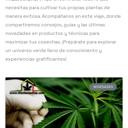
necesitas para cultivar tus propias plantas de
manera exitosa. Acompáñanos en este viaje, donde
compartiremos consejos, guías y las últimas
novedades en productos y técnicas para
maximizar tus cosechas. ¡Prepárate para explorar
un universo verde lleno de conocimiento y
experiencias gratificantes!
Page
Page
Page
Page
NOVEDADES