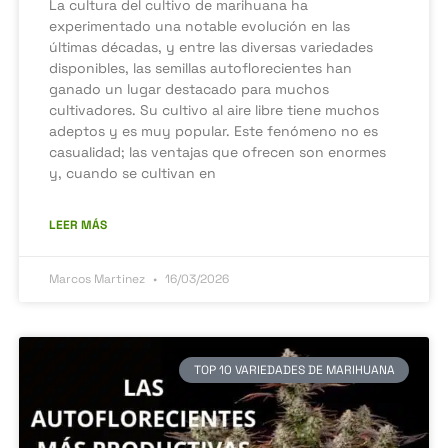
La cultura del cultivo de marihuana ha
experimentado una notable evolución en las
últimas décadas, y entre las diversas variedades
disponibles, las semillas autoflorecientes han
ganado un lugar destacado para muchos
cultivadores. Su cultivo al aire libre tiene muchos
adeptos y es muy popular. Este fenómeno no es
casualidad; las ventajas que ofrecen son enormes
y, cuando se cultivan en
LEER MÁS
Marcos Martinez
16/03/2026
TOP 10 VARIEDADES DE MARIHUANA