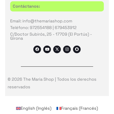
Contáctanos:
Email: info@themariashop.com
Teléfono: 972554188 | 679453912
C/Doctor Subirós, 25 - 17709 (El Portús) -
Girona
F
Y
X
I
S
a
o
-
n
n
c
u
t
s
a
e
t
w
t
p
b
u
i
a
c
o
b
t
g
h
o
e
t
r
a
k
e
a
t
r
m
© 2026 The Maria Shop | Todos los derechos
reservados
English
(
Inglés
)
Français
(
Francés
)