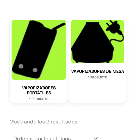
VAPORIZADORES DE MESA
1 PRODUCTO
VAPORIZADORES
PORTÁTILES
1 PRODUCTO
Ordenado
Mostrando los 2 resultados
por