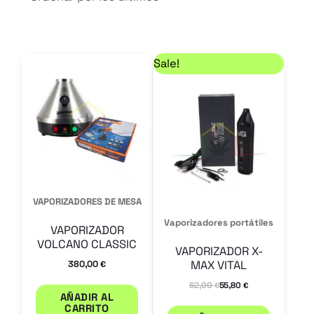
los
últimos
El precio original er
El precio actual es: 
Sale!
VAPORIZADORES DE MESA
Vaporizadores portátiles
VAPORIZADOR
VOLCANO CLASSIC
VAPORIZADOR X-
380,00
MAX VITAL
€
62,00
55,80
€
€
AÑADIR AL
CARRITO