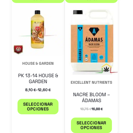
producto
product
tiene
tiene
múltiples
múltiple
variantes.
variantes
Las
Las
opciones
opcione
se
se
HOUSE & GARDEN
pueden
pueden
PK 13-14 HOUSE &
elegir
elegir
GARDEN
EXCELLENT NUTRIENTS
en
en
-
8,10
12,60
€
€
NACRE BLOOM –
la
la
ÁDAMAS
SELECCIONAR
página
página
OPCIONES
18,75
16,88
€
€
de
de
producto
product
SELECCIONAR
OPCIONES