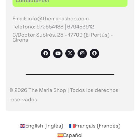
Contáctanos:
Email: info@themariashop.com
Teléfono: 972554188 | 679453912
C/Doctor Subirós, 25 - 17709 (El Portús) -
Girona
F
Y
X
I
S
a
o
-
n
n
c
u
t
s
a
e
t
w
t
p
b
u
i
a
c
o
b
t
g
h
o
e
t
r
a
k
e
a
t
r
m
© 2026 The Maria Shop | Todos los derechos
reservados
English
(
Inglés
)
Français
(
Francés
)
Español