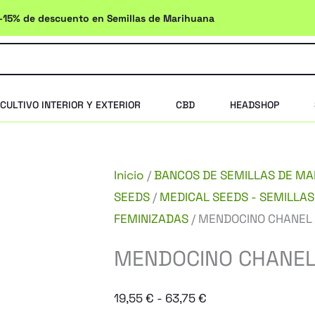
-15% de descuento en Semillas de Marihuana
CULTIVO INTERIOR Y EXTERIOR
CBD
HEADSHOP
Inicio
/
BANCOS DE SEMILLAS DE M
SEEDS
/
MEDICAL SEEDS - SEMILLAS
FEMINIZADAS
/ MENDOCINO CHANEL
MENDOCINO CHANEL
Rango
19,55
€
-
63,75
€