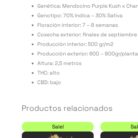
Genética: Mendocino Purple Kush x Chann
Genotipo: 70% Indica – 30% Sativa
Floración interior: 7 – 8
semanas
Cosecha exterior: finales de septiembre
Producción interior: 500
gr/m2
Producción exterior: 600 – 800gr/planta
Altura: 2,5 metros
THC: alto
CBD: bajo
Productos relacionados
Rango de precios: desde 17,85 € ha
Este
Sale!
Sal
producto