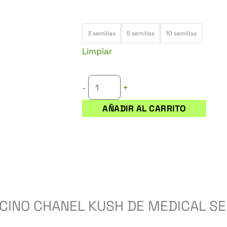
de
precios:
MENDOCINO
desde
3 semillas
5 semillas
10 semillas
CHANEL
19,55 €
Limpiar
KUSH
hasta
cantidad
63,75 €
+
-
AÑADIR AL CARRITO
CINO CHANEL KUSH DE MEDICAL SE