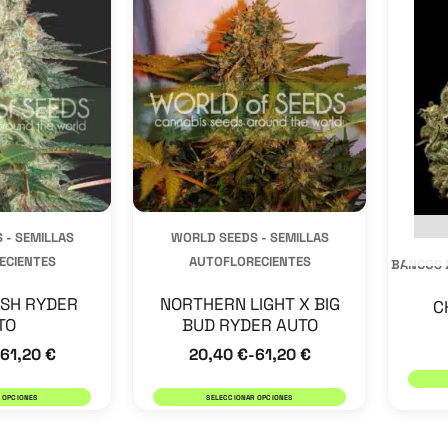
tiene
tiene
múltiples
múltiples
variantes.
variantes.
Las
Las
opciones
opciones
se
se
pueden
pueden
 - SEMILLAS
WORLD SEEDS - SEMILLAS
elegir
elegir
ECIENTES
AUTOFLORECIENTES
BANCOS 
en
en
la
la
SH RYDER
NORTHERN LIGHT X BIG
C
TO
BUD RYDER AUTO
página
página
61,20
€
20,40
€
61,20
€
-
de
de
producto
producto
 OPCIONES
SELECCIONAR OPCIONES