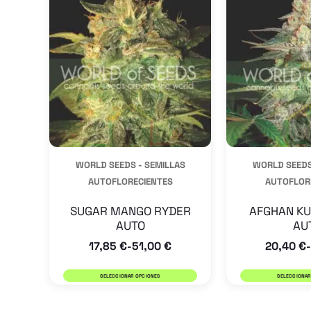
tiene
múltiples
variantes.
Las
opciones
se
pueden
WORLD SEEDS - SEMILLAS
WORLD SEEDS
elegir
AUTOFLORECIENTES
AUTOFLOR
en
la
SUGAR MANGO RYDER
AFGHAN KU
AUTO
AU
página
17,85
€
51,00
€
20,40
€
-
-
de
producto
SELECCIONAR OPCIONES
SELECCIONAR