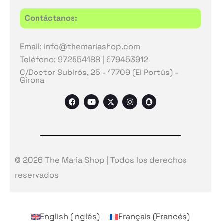
Contáctanos:
Email: info@themariashop.com
Teléfono: 972554188 | 679453912
C/Doctor Subirós, 25 - 17709 (El Portús) -
Girona
F
Y
X
I
S
a
o
-
n
n
c
u
t
s
a
e
t
w
t
p
b
u
i
a
c
o
b
t
g
h
o
e
t
r
a
k
e
a
t
r
m
© 2026 The Maria Shop | Todos los derechos
reservados
English
(
Inglés
)
Français
(
Francés
)