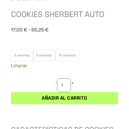
COOKIES SHERBERT AUTO
Rango
17,00
€
-
55,25
€
de
precios:
COOKIES
desde
3 semillas
5 semillas
10 semillas
SHERBERT
17,00 €
Limpiar
AUTO
hasta
cantidad
55,25 €
-
+
AÑADIR AL CARRITO