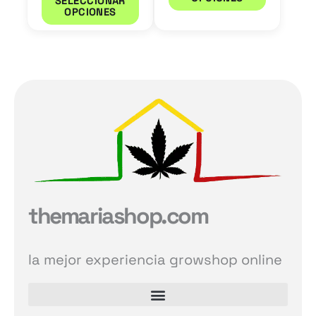
SELECCIONAR
de
de
OPCIONES
producto
product
themariashop.com
la mejor experiencia growshop online