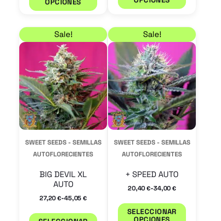
OPCIONES
producto
product
Rango de precios: desde 27,20 € hasta 45,05 €
Rango de precios: de
Este
Este
Sale!
Sale!
producto
product
tiene
tiene
múltiples
múltiple
variantes.
variantes
Las
Las
opciones
opcione
se
se
SWEET SEEDS - SEMILLAS
SWEET SEEDS - SEMILLAS
pueden
pueden
AUTOFLORECIENTES
AUTOFLORECIENTES
elegir
elegir
BIG DEVIL XL
+ SPEED AUTO
en
en
AUTO
-
20,40
34,00
€
€
la
la
-
27,20
45,05
€
€
página
página
SELECCIONAR
OPCIONES