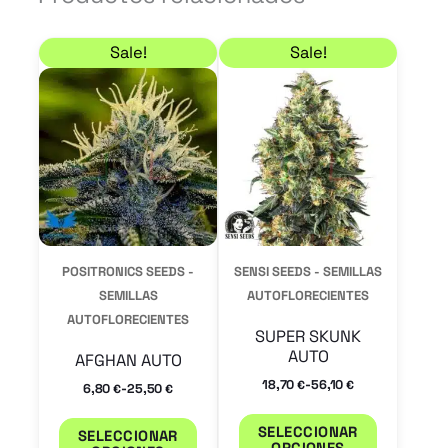
Rango de precios: desde 6,80 € hasta 25,50 €
Rango de precios: de
Este
Este
Sale!
Sale!
producto
product
tiene
tiene
múltiples
múltiple
variantes.
variantes
Las
Las
opciones
opcione
se
se
POSITRONICS SEEDS -
SENSI SEEDS - SEMILLAS
pueden
pueden
SEMILLAS
AUTOFLORECIENTES
AUTOFLORECIENTES
elegir
elegir
SUPER SKUNK
en
en
AUTO
AFGHAN AUTO
la
la
-
18,70
56,10
€
€
-
6,80
25,50
€
€
página
página
SELECCIONAR
SELECCIONAR
de
de
OPCIONES