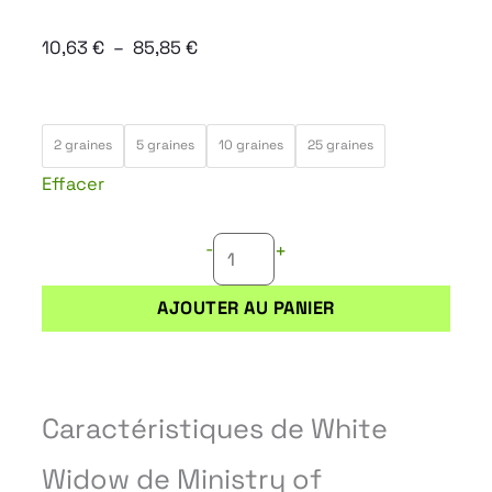
Plage
10,63
€
–
85,85
€
de
prix :
quantité
10,63 €
2 graines
5 graines
10 graines
25 graines
de
à
Effacer
WHITE
85,85 €
WIDOW
-
+
AJOUTER AU PANIER
Caractéristiques de White
Widow
de Ministry of