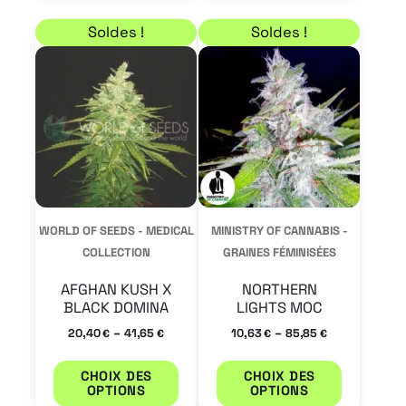
Plage de prix : 20,40 € à 41,65 €
Plage de prix : 10,63 
Ce
Ce
Soldes !
Soldes !
produit
produit
a
a
plusieurs
plusieur
variations.
variation
Les
Les
options
options
peuvent
peuvent
WORLD OF SEEDS - MEDICAL
MINISTRY OF CANNABIS -
être
être
COLLECTION
GRAINES FÉMINISÉES
choisies
choisies
AFGHAN KUSH X
NORTHERN
sur
sur
BLACK DOMINA
LIGHTS MOC
la
la
–
–
20,40
41,65
10,63
85,85
€
€
€
€
page
page
CHOIX DES
CHOIX DES
du
du
OPTIONS
OPTIONS