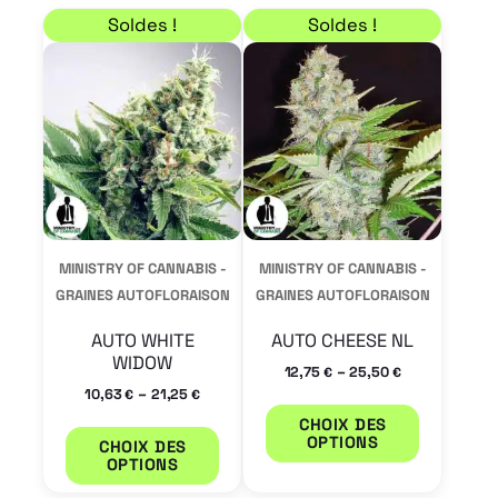
Plage de prix : 10,63 € à 21,25 €
Plage de prix : 12,75 
Ce
Ce
Soldes !
Soldes !
produit
produit
a
a
plusieurs
plusieur
variations.
variation
Les
Les
options
options
peuvent
peuvent
MINISTRY OF CANNABIS -
MINISTRY OF CANNABIS -
être
être
GRAINES AUTOFLORAISON
GRAINES AUTOFLORAISON
choisies
choisies
AUTO WHITE
AUTO CHEESE NL
sur
sur
WIDOW
–
12,75
25,50
€
€
la
la
–
10,63
21,25
€
€
page
page
CHOIX DES
OPTIONS
CHOIX DES
du
du
OPTIONS
produit
produit