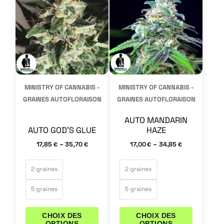
a
a
plusieurs
plusieurs
variations.
variations.
Les
Les
options
options
peuvent
peuvent
MINISTRY OF CANNABIS -
MINISTRY OF CANNABIS -
être
être
GRAINES AUTOFLORAISON
GRAINES AUTOFLORAISON
choisies
choisies
AUTO MANDARIN
sur
sur
AUTO GOD’S GLUE
HAZE
la
la
–
–
17,85
35,70
17,00
34,85
€
€
€
€
page
page
du
du
2 graines
2 graines
produit
produit
5 graines
5 graines
CHOIX DES
CHOIX DES
OPTIONS
OPTIONS