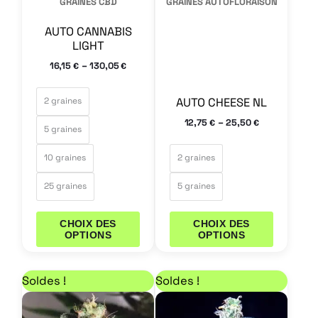
GRAINES CBD
GRAINES AUTOFLORAISON
choisies
choisies
AUTO CANNABIS
sur
sur
LIGHT
la
la
–
16,15
130,05
€
€
page
page
du
du
AUTO CHEESE NL
2 graines
produit
produit
–
12,75
25,50
€
€
5 graines
10 graines
2 graines
25 graines
5 graines
CHOIX DES
CHOIX DES
OPTIONS
OPTIONS
Plage de prix : 17,85 € à 35,70 €
Plage de prix : 17,00
Ce
Ce
Soldes !
Soldes !
produit
produit