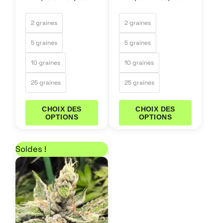
la
la
page
page
2 graines
2 graines
du
du
5 graines
5 graines
produit
produit
10 graines
10 graines
25 graines
25 graines
CHOIX DES
CHOIX DES
OPTIONS
OPTIONS
Plage de prix : 18,70 € à 153,00 €
Ce
Soldes !
produit
a
plusieurs
variations.