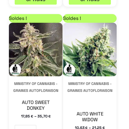
Plage de prix : 17,85 € à 35,70 €
Plage de prix : 10,63
Ce
Ce
Soldes !
Soldes !
produit
produit
a
a
plusieurs
plusieurs
variations.
variations.
Les
Les
options
options
peuvent
peuvent
MINISTRY OF CANNABIS -
MINISTRY OF CANNABIS -
être
être
GRAINES AUTOFLORAISON
GRAINES AUTOFLORAISON
choisies
choisies
AUTO SWEET
sur
sur
DONKEY
la
la
AUTO WHITE
–
17,85
35,70
€
€
WIDOW
page
page
–
10,63
21,25
€
€