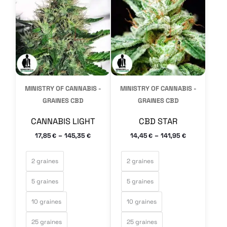
a
a
plusieurs
plusieurs
variations.
variations.
Les
Les
options
options
peuvent
peuvent
MINISTRY OF CANNABIS -
MINISTRY OF CANNABIS -
être
être
GRAINES CBD
GRAINES CBD
choisies
choisies
CANNABIS LIGHT
CBD STAR
sur
sur
–
–
17,85
145,35
14,45
141,95
€
€
€
€
la
la
page
page
2 graines
2 graines
du
du
5 graines
5 graines
produit
produit
10 graines
10 graines
25 graines
25 graines