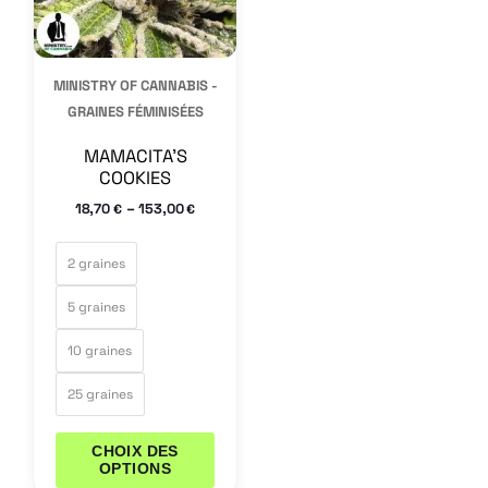
Les
options
peuvent
MINISTRY OF CANNABIS -
être
GRAINES FÉMINISÉES
choisies
MAMACITA’S
sur
COOKIES
la
–
18,70
153,00
€
€
page
du
2 graines
produit
5 graines
10 graines
25 graines
CHOIX DES
OPTIONS