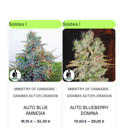
récent
au
Plage de prix : 16,15 € à 32,30 €
Plage de prix : 13,60
Ce
Ce
plus
Soldes !
Soldes !
produit
produit
ancien
a
a
plusieurs
plusieurs
variations.
variations.
Les
Les
options
options
peuvent
peuvent
MINISTRY OF CANNABIS -
MINISTRY OF CANNABIS -
être
être
GRAINES AUTOFLORAISON
GRAINES AUTOFLORAISON
choisies
choisies
AUTO BLUE
AUTO BLUEBERRY
sur
sur
AMNESIA
DOMINA
la
la
–
–
16,15
32,30
13,60
28,05
€
€
€
€
page
page