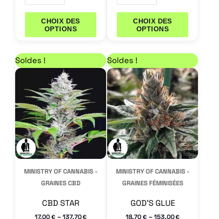
CHOIX DES
CHOIX DES
OPTIONS
OPTIONS
Plage de prix : 17,00 € à 137,70 €
Plage de prix : 18,70
Ce
Ce
Soldes !
Soldes !
produit
produit
a
a
plusieurs
plusieurs
variations.
variations.
Les
Les
options
options
peuvent
peuvent
MINISTRY OF CANNABIS -
MINISTRY OF CANNABIS -
être
être
GRAINES CBD
GRAINES FÉMINISÉES
choisies
choisies
CBD STAR
GOD’S GLUE
sur
sur
–
–
17,00
137,70
18,70
153,00
€
€
€
€