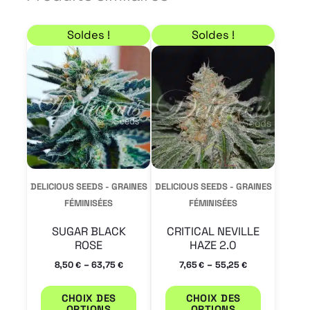
Plage de prix : 8,50 € à 63,75 €
Plage de prix : 7,65 €
Ce
Ce
Soldes !
Soldes !
produit
produit
a
a
plusieurs
plusieur
variations.
variation
Les
Les
options
options
peuvent
peuvent
DELICIOUS SEEDS - GRAINES
DELICIOUS SEEDS - GRAINES
être
être
FÉMINISÉES
FÉMINISÉES
choisies
choisies
SUGAR BLACK
CRITICAL NEVILLE
sur
sur
ROSE
HAZE 2.0
la
la
–
–
8,50
63,75
7,65
55,25
€
€
€
€
page
page
CHOIX DES
CHOIX DES
du
du
OPTIONS
OPTIONS