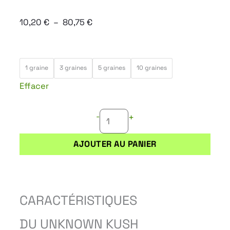
Plage
10,20
€
–
80,75
€
de
prix :
quantité
10,20 €
1 graine
3 graines
5 graines
10 graines
de
à
Effacer
UNKNOWN
80,75 €
KUSH
-
+
AJOUTER AU PANIER
CARACTÉRISTIQUES
DU UNKNOWN KUSH