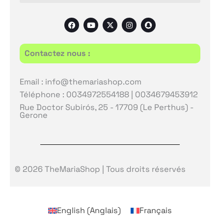
F
Y
X
I
S
a
o
-
n
n
c
u
t
s
a
e
t
w
t
p
b
u
i
a
c
Contactez nous :
o
b
t
g
h
o
e
t
r
a
k
e
a
t
r
m
Email : info@themariashop.com
Téléphone : 0034972554188 | 0034679453912
Rue Doctor Subirós, 25 - 17709 (Le Perthus) -
Gerone
© 2026 TheMariaShop | Tous droits réservés
English
(
Anglais
)
Français