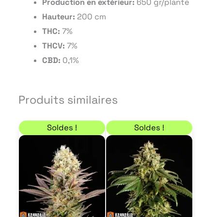
Production en extérieur:
650 gr/plante
Hauteur:
200 cm
THC:
7%
THCV:
7%
CBD:
0,1%
Produits similaires
Plage de prix : 7,23 € à 46,75 €
Plage de prix : 9,35 €
Ce
Ce
Soldes !
Soldes !
produit
produit
a
a
plusieurs
plusieur
variations.
variation
Les
Les
options
options