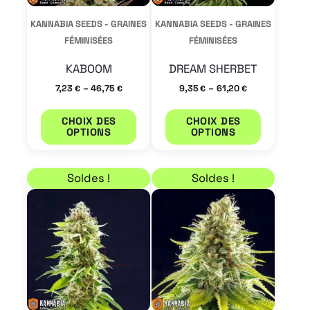
peuvent
peuvent
KANNABIA SEEDS - GRAINES
KANNABIA SEEDS - GRAINES
être
être
FÉMINISÉES
FÉMINISÉES
choisies
choisies
KABOOM
DREAM SHERBET
sur
sur
–
–
7,23
46,75
9,35
61,20
€
€
€
€
la
la
page
page
CHOIX DES
CHOIX DES
OPTIONS
OPTIONS
du
du
produit
produit
Plage de prix : 9,35 € à 61,20 €
Plage de prix : 9,35 €
Ce
Ce
Soldes !
Soldes !
produit
produit
a
a
plusieurs
plusieur
variations.
variation
Les
Les
options
options