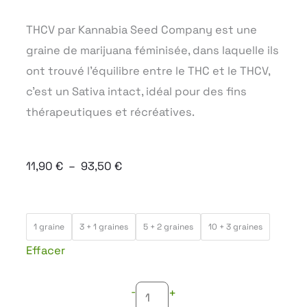
THCV par Kannabia Seed Company est une
graine de marijuana féminisée, dans laquelle ils
ont trouvé l’équilibre entre le THC et le THCV,
c’est un Sativa intact, idéal pour des fins
thérapeutiques et récréatives.
Plage
11,90
€
–
93,50
€
de
prix :
quantité
11,90 €
1 graine
3 + 1 graines
5 + 2 graines
10 + 3 graines
de
à
Effacer
THCV
93,50 €
-
+