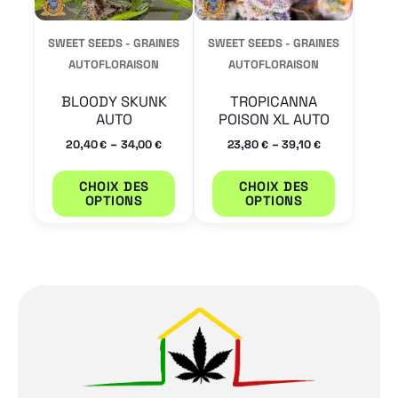
options
options
peuvent
peuvent
SWEET SEEDS - GRAINES
SWEET SEEDS - GRAINES
être
être
AUTOFLORAISON
AUTOFLORAISON
choisies
choisies
BLOODY SKUNK
TROPICANNA
sur
sur
AUTO
POISON XL AUTO
la
la
–
–
20,40
34,00
23,80
39,10
€
€
€
€
page
page
CHOIX DES
CHOIX DES
du
du
OPTIONS
OPTIONS
produit
produit