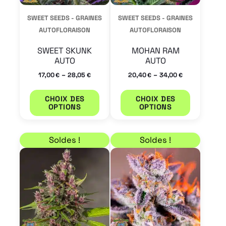
peuvent
peuvent
SWEET SEEDS - GRAINES
SWEET SEEDS - GRAINES
être
être
AUTOFLORAISON
AUTOFLORAISON
choisies
choisies
SWEET SKUNK
MOHAN RAM
sur
sur
AUTO
AUTO
la
la
–
–
17,00
28,05
20,40
34,00
€
€
€
€
page
page
CHOIX DES
CHOIX DES
du
du
OPTIONS
OPTIONS
produit
produit
Plage de prix : 20,40 € à 34,00 €
Plage de prix : 23,80 
Ce
Ce
Soldes !
Soldes !
produit
produit
a
a
plusieurs
plusieur
variations.
variation
Les
Les