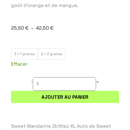
goût d’orange et de mangue.
Plage
25,50
€
–
42,50
€
de
prix :
quantité
25,50 €
3 + 1 graines
5 + 2 graines
de
à
Effacer
SWEET
42,50 €
MANDARINE
-
+
ZKITTLEZ
XL
AJOUTER AU PANIER
AUTO
Sweet Mandarine Zkittlez XL Auto de Sweet