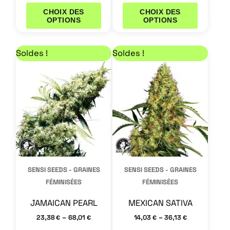
CHOIX DES
CHOIX DES
OPTIONS
OPTIONS
Plage de prix : 23,38 € à 68,01 €
Plage de prix : 14,03
Ce
Ce
Soldes !
Soldes !
produit
produit
a
a
plusieurs
plusieurs
variations.
variations.
Les
Les
options
options
peuvent
peuvent
SENSI SEEDS - GRAINES
SENSI SEEDS - GRAINES
être
être
FÉMINISÉES
FÉMINISÉES
choisies
choisies
JAMAICAN PEARL
MEXICAN SATIVA
sur
sur
–
–
23,38
68,01
14,03
36,13
€
€
€
€
la
la