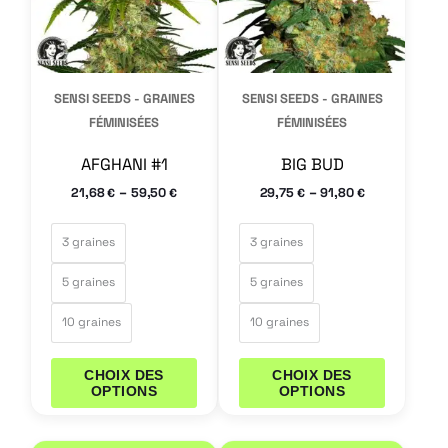
Les
Les
options
options
peuvent
peuvent
SENSI SEEDS - GRAINES
SENSI SEEDS - GRAINES
être
être
FÉMINISÉES
FÉMINISÉES
choisies
choisies
AFGHANI #1
BIG BUD
sur
sur
–
–
21,68
59,50
29,75
91,80
€
€
€
€
la
la
page
page
3 graines
3 graines
du
du
5 graines
5 graines
produit
produit
10 graines
10 graines
CHOIX DES
CHOIX DES
OPTIONS
OPTIONS