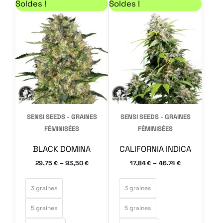
Plage de prix : 29,75 € à 93,50 €
Plage de prix : 17,84
Ce
Ce
Soldes !
Soldes !
produit
produit
a
a
plusieurs
plusieurs
variations.
variations.
Les
Les
options
options
peuvent
peuvent
SENSI SEEDS - GRAINES
SENSI SEEDS - GRAINES
être
être
FÉMINISÉES
FÉMINISÉES
choisies
choisies
BLACK DOMINA
CALIFORNIA INDICA
sur
sur
–
–
29,75
93,50
17,84
46,74
€
€
€
€
la
la
page
page
3 graines
3 graines
du
du
5 graines
5 graines
produit
produit