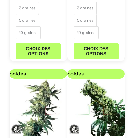
page
page
3 graines
3 graines
du
du
5 graines
5 graines
produit
produit
10 graines
10 graines
CHOIX DES
CHOIX DES
OPTIONS
OPTIONS
Plage de prix : 34,85 € à 110,50 €
Plage de prix : 52,70
Ce
Ce
Soldes !
Soldes !
produit
produit
a
a
plusieurs
plusieurs
variations.
variations.
Les
Les
options
options