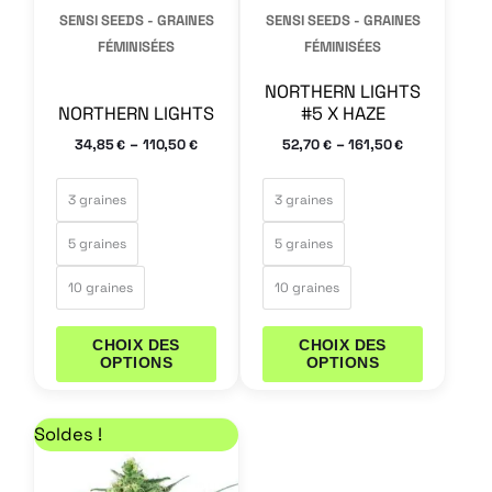
peuvent
peuvent
SENSI SEEDS - GRAINES
SENSI SEEDS - GRAINES
être
être
FÉMINISÉES
FÉMINISÉES
choisies
choisies
NORTHERN LIGHTS
sur
sur
NORTHERN LIGHTS
#5 X HAZE
la
la
–
–
34,85
110,50
52,70
161,50
€
€
€
€
page
page
du
du
3 graines
3 graines
produit
produit
5 graines
5 graines
10 graines
10 graines
CHOIX DES
CHOIX DES
OPTIONS
OPTIONS
Plage de prix : 21,25 € à 64,60 €
Ce
Soldes !
produit