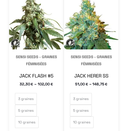
a
a
plusieurs
plusieurs
variations.
variations.
Les
Les
options
options
peuvent
peuvent
SENSI SEEDS - GRAINES
SENSI SEEDS - GRAINES
être
être
FÉMINISÉES
FÉMINISÉES
choisies
choisies
JACK FLASH #5
JACK HERER SS
sur
sur
–
–
32,30
102,00
51,00
148,75
€
€
€
€
la
la
page
page
3 graines
3 graines
du
du
5 graines
5 graines
produit
produit
10 graines
10 graines