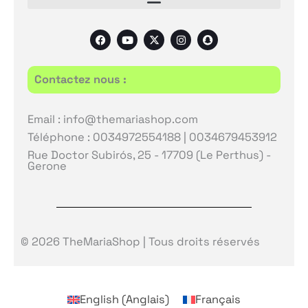
F
Y
X
I
S
a
o
-
n
n
c
u
t
s
a
e
t
w
t
p
b
u
i
a
c
Contactez nous :
o
b
t
g
h
o
e
t
r
a
k
e
a
t
r
m
Email : info@themariashop.com
Téléphone : 0034972554188 | 0034679453912
Rue Doctor Subirós, 25 - 17709 (Le Perthus) -
Gerone
© 2026 TheMariaShop | Tous droits réservés
English
(
Anglais
)
Français