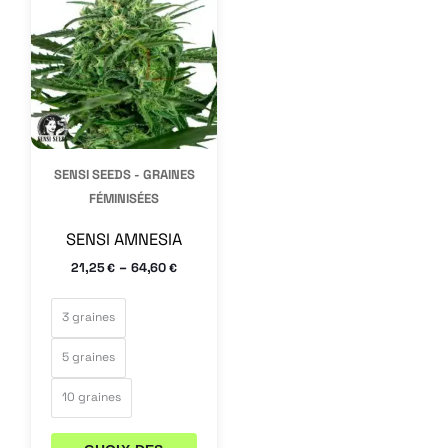
a
plusieurs
variations.
Les
options
peuvent
SENSI SEEDS - GRAINES
être
FÉMINISÉES
choisies
SENSI AMNESIA
sur
–
21,25
64,60
€
€
la
page
3 graines
du
5 graines
produit
10 graines