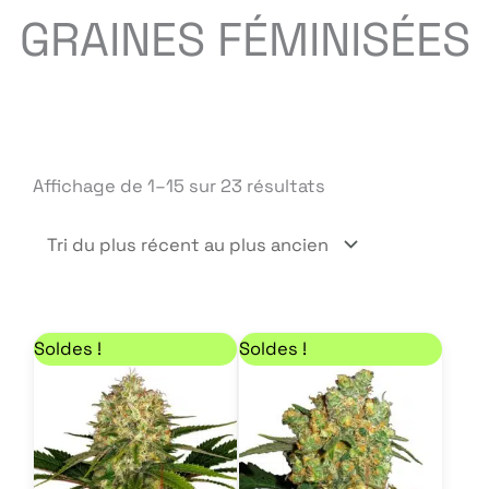
GRAINES FÉMINISÉES
Trié
Affichage de 1–15 sur 23 résultats
du
plus
récent
au
Plage de prix : 21,68 € à 59,50 €
Plage de prix : 29,75
Ce
Ce
plus
Soldes !
Soldes !
produit
produit
ancien
a
a
plusieurs
plusieurs
variations.
variations.