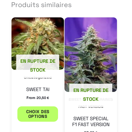
Produits similaires
Ce
produit
a
plusieurs
variations.
EN RUPTURE DE
Les
STOCK
options
Uncategorized
peuvent
SWEET TAI
EN RUPTURE DE
être
From
20,50
€
STOCK
SWEET SEEDS - GRAINES
choisies
FAST VERSION
sur
CHOIX DES
OPTIONS
la
SWEET SPECIAL
F1 FAST VERSION
page