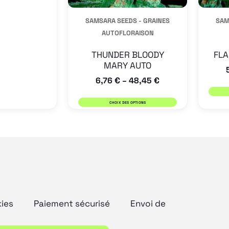
être
être
SAMSARA SEEDS - GRAINES
SAM
choisies
choisies
AUTOFLORAISON
sur
sur
la
la
THUNDER BLOODY
FLA
MARY AUTO
page
page
6,76
€
48,45
€
–
du
du
produit
produit
CHOIX DES OPTIONS
kies
Paiement sécurisé
Envoi de