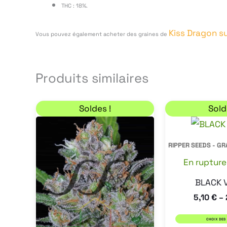
THC : 18%.
Kiss Dragon s
Vous pouvez également acheter des graines de
Produits similaires
Plage de prix : 5,95 € à 39,95 €
Ce
Soldes !
Sold
produit
a
RIPPER SEEDS - GR
plusieurs
En rupture
variations.
BLACK 
Les
5,10
€
–
options
peuvent
CHOIX DES