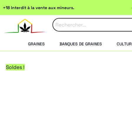
Aller
+18 Interdit à la vente aux mineurs.
au
contenu
GRAINES
BANQUES DE GRAINES
CULTUR
Soldes !