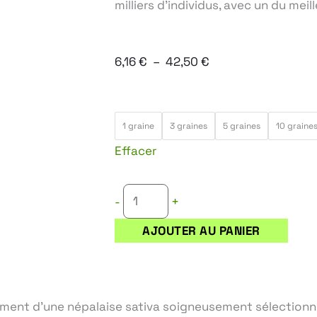
milliers d’individus, avec un du meill
Plage
6,16
€
–
42,50
€
de
prix :
quantité
6,16 €
1 graine
3 graines
5 graines
10 graine
de
à
Effacer
KISS
42,50 €
DRAGON
+
-
AJOUTER AU PANIER
ement d’une népalaise sativa soigneusement sélectionné