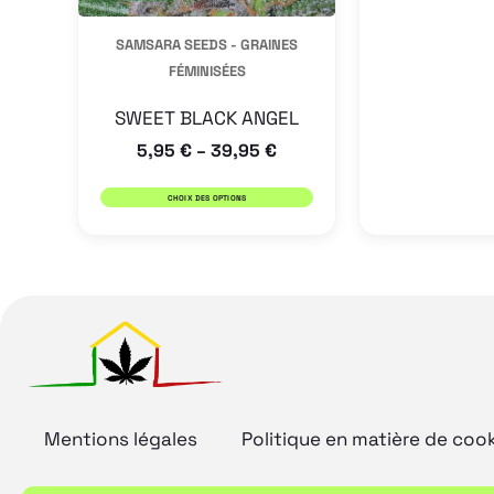
être
SAMSARA SEEDS - GRAINES
choisies
FÉMINISÉES
sur
la
SWEET BLACK ANGEL
5,95
€
39,95
€
page
–
du
CHOIX DES OPTIONS
produit
Mentions légales
Politique en matière de coo