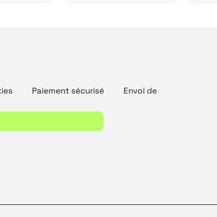
produit
kies
Paiement sécurisé
Envoi de