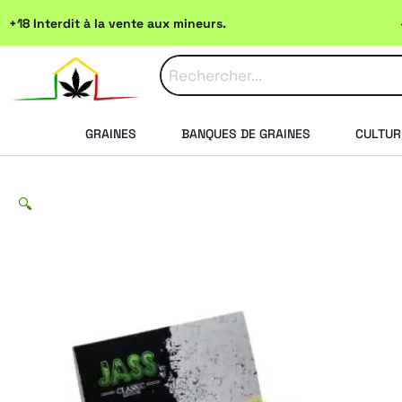
Aller
+18 Interdit à la vente aux mineurs.
au
contenu
GRAINES
BANQUES DE GRAINES
CULTUR
🔍