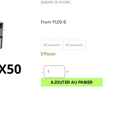
papier à rouler.
From
11,00
€
quantité
25 paquets
50 paquets
de
Effacer
JASS
SLIM
+
-
AJOUTER AU PANIER