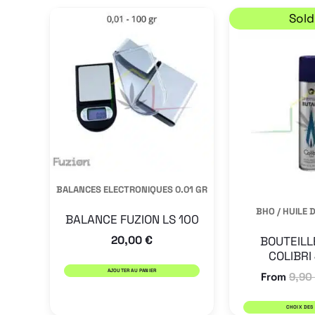
Sold
BALANCES ELECTRONIQUES 0.01 GR
BHO / HUILE 
BALANCE FUZION LS 100
20,00
€
BOUTEILL
COLIBRI
AJOUTER AU PANIER
From
9,90
CHOIX DES