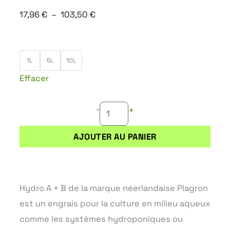
Plage
17,96
€
–
103,50
€
de
prix :
quantité
17,96 €
1L
5L
10L
de
à
Effacer
HYDRO
103,50 €
A+B
-
+
AJOUTER AU PANIER
Hydro A + B de la marque néerlandaise Plagron
est un engrais pour la culture en milieu aqueux
comme les systèmes hydroponiques ou