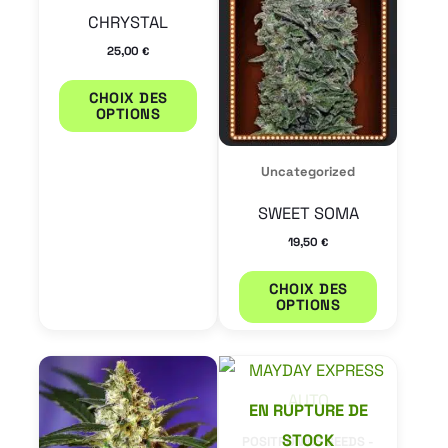
plusieurs
plusieur
CHRYSTAL
variations.
variation
25,00
€
Les
Les
options
options
CHOIX DES
OPTIONS
peuvent
peuvent
être
être
Uncategorized
choisies
choisies
SWEET SOMA
sur
sur
19,50
€
la
la
page
page
CHOIX DES
du
du
OPTIONS
produit
produit
Ce
Ce
produit
produit
EN RUPTURE DE
a
a
STOCK
POSITRONICS SEEDS -