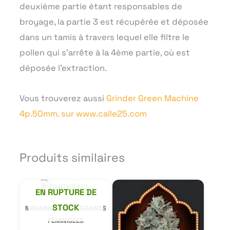
deuxième partie étant responsables de
broyage, la partie 3 est récupérée et déposée
dans un tamis à travers lequel elle filtre le
pollen qui s’arrête à la 4ème partie, où est
déposée l’extraction.
Vous trouverez aussi
Grinder Green Machine
4p.50mm. sur www.calle25.com
Produits similaires
Ce
Ce
EN RUPTURE DE
produit
produit
STOCK
NIRVANA SEEDS - GRAINES
a
a
FÉMINISÉES