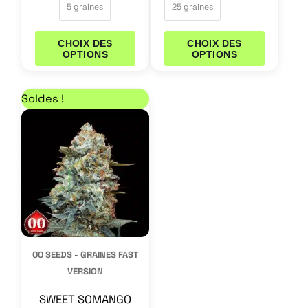
5 graines
25 graines
CHOIX DES
CHOIX DES
OPTIONS
OPTIONS
Le prix initial était : 19,50 €.
Le prix actuel est : 16,58 €.
Ce
Soldes !
produit
a
plusieurs
variations.
Les
options
peuvent
00 SEEDS - GRAINES FAST
être
VERSION
choisies
SWEET SOMANGO
sur