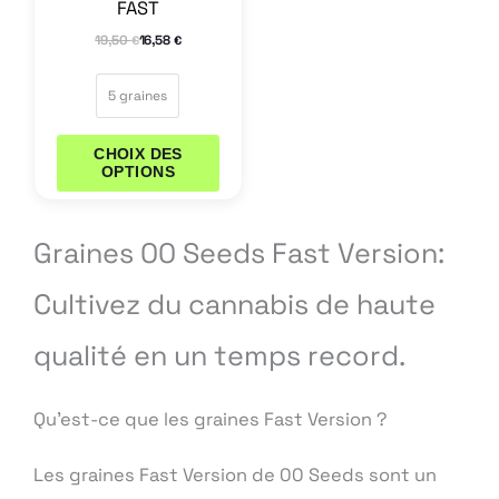
FAST
la
19,50
16,58
€
€
page
du
5 graines
produit
CHOIX DES
OPTIONS
Graines 00 Seeds Fast Version:
Cultivez du cannabis de haute
qualité en un temps record.
Qu’est-ce que les graines Fast Version ?
Les graines Fast Version de 00 Seeds sont un