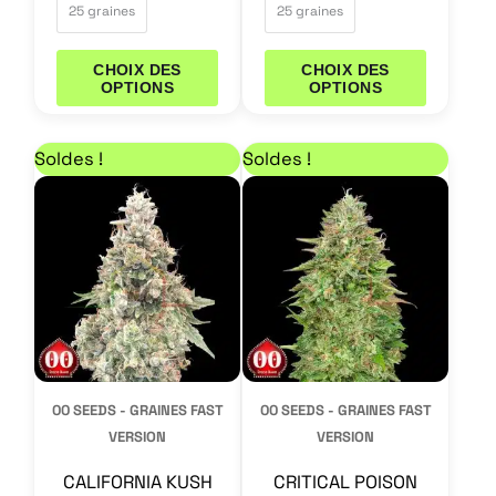
25 graines
25 graines
CHOIX DES
CHOIX DES
OPTIONS
OPTIONS
Plage de prix : 12,33 € à 75,65 €
Plage de prix : 12,33
Ce
Ce
Soldes !
Soldes !
produit
produit
a
a
plusieurs
plusieurs
variations.
variations.
Les
Les
options
options
peuvent
peuvent
00 SEEDS - GRAINES FAST
00 SEEDS - GRAINES FAST
être
être
VERSION
VERSION
choisies
choisies
CALIFORNIA KUSH
CRITICAL POISON
sur
sur