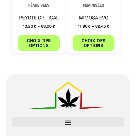
être
être
FÉMINISÉES
FÉMINISÉES
choisies
choisies
PEYOTE CRITICAL
MIMOSA EVO
sur
sur
–
–
10,20
68,00
11,90
82,45
€
€
€
€
la
la
page
page
CHOIX DES
CHOIX DES
OPTIONS
OPTIONS
du
du
produit
produit