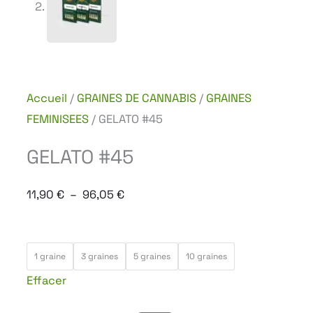
Accueil
/
GRAINES DE CANNABIS
/
GRAINES
FEMINISEES
/ GELATO #45
GELATO #45
Plage
11,90
€
–
96,05
€
de
prix :
quantité
11,90 €
1 graine
3 graines
5 graines
10 graines
de
à
Effacer
GELATO
96,05 €
#45