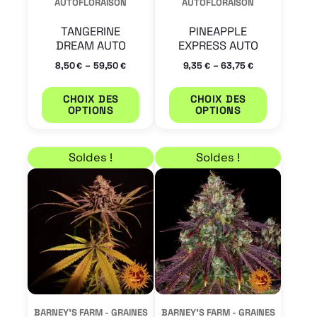
AUTOFLORAISON
AUTOFLORAISON
choisies
choisies
TANGERINE
PINEAPPLE
sur
sur
DREAM AUTO
EXPRESS AUTO
la
la
–
–
8,50
59,50
9,35
63,75
€
€
€
€
page
page
CHOIX DES
CHOIX DES
du
du
OPTIONS
OPTIONS
produit
produit
Plage de prix : 10,20 € à 68,00 €
Plage de prix : 11,90 
Ce
Ce
Soldes !
Soldes !
produit
produit
a
a
plusieurs
plusieur
variations.
variation
Les
Les
options
options
peuvent
peuvent
BARNEY'S FARM - GRAINES
BARNEY'S FARM - GRAINES