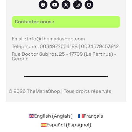
F
Y
X
I
S
a
o
-
n
n
c
u
t
s
a
e
t
w
t
p
b
u
i
a
c
Contactez nous :
o
b
t
g
h
o
e
t
r
a
k
e
a
t
r
m
Email : info@themariashop.com
Téléphone : 0034972554188 | 0034679453912
Rue Doctor Subirós, 25 - 17709 (Le Perthus) -
Gerone
© 2026 TheMariaShop | Tous droits réservés
English
(
Anglais
)
Français
Español
(
Espagnol
)