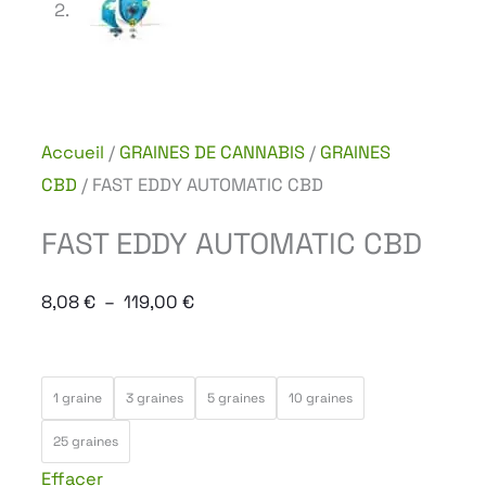
Accueil
/
GRAINES DE CANNABIS
/
GRAINES
CBD
/ FAST EDDY AUTOMATIC CBD
FAST EDDY AUTOMATIC CBD
Plage
8,08
€
–
119,00
€
de
prix :
quantité
8,08 €
1 graine
3 graines
5 graines
10 graines
de
à
25 graines
FAST
119,00 €
Effacer
EDDY