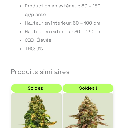
Production en extérieur: 80 – 130
gr/plante
Hauteur en interieur: 60 – 100 cm
Hauteur en exterieur: 80 – 120 cm
CBD: Élevée
THC: 9%
Produits similaires
Plage de prix : 12,33 € à 161,50 €
Plage de prix : 3,83 €
Ce
Ce
Soldes !
Soldes !
produit
produit
a
a
plusieurs
plusieur
variations.
variation