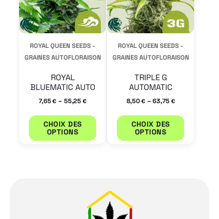
Les
Les
options
options
peuvent
peuvent
ROYAL QUEEN SEEDS -
ROYAL QUEEN SEEDS -
être
être
GRAINES AUTOFLORAISON
GRAINES AUTOFLORAISON
choisies
choisies
ROYAL
TRIPLE G
sur
sur
BLUEMATIC AUTO
AUTOMATIC
la
la
–
–
7,65
55,25
8,50
63,75
€
€
€
€
page
page
CHOIX DES
CHOIX DES
du
du
OPTIONS
OPTIONS
produit
produit