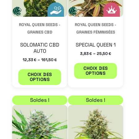
Les
Les
options
options
peuvent
peuvent
ROYAL QUEEN SEEDS -
ROYAL QUEEN SEEDS -
être
être
GRAINES CBD
GRAINES FÉMINISÉES
choisies
choisies
SOLOMATIC CBD
SPECIAL QUEEN 1
sur
sur
AUTO
–
3,83
25,50
€
€
la
la
–
12,33
161,50
€
€
page
page
CHOIX DES
OPTIONS
CHOIX DES
du
du
OPTIONS
produit
produit
Plage de prix : 7,65 € à 55,25 €
Plage de prix : 8,50 €
Ce
Ce
Soldes !
Soldes !
produit
produit
a
a
plusieurs
plusieur
variations.
variation