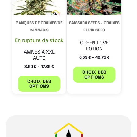
Les
Les
options
options
peuvent
peuvent
BANQUES DE GRAINES DE
SAMSARA SEEDS - GRAINES
être
être
CANNABIS
FÉMINISÉES
choisies
choisies
En rupture de stock
GREEN LOVE
sur
sur
POTION
AMNESIA XXL
la
la
–
AUTO
6,59
46,75
€
€
page
page
–
8,50
17,85
€
€
CHOIX DES
du
du
OPTIONS
CHOIX DES
produit
produit
OPTIONS