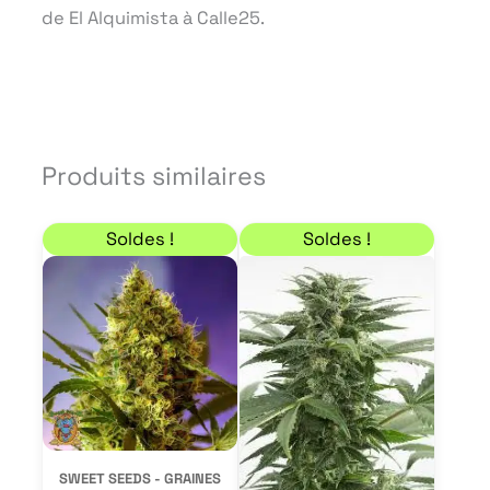
de El Alquimista à Calle25.
Produits similaires
Plage de prix : 20,40 € à 34,00 €
Le prix initial était : 
Le prix actuel est : 8
Ce
Soldes !
Soldes !
produit
a
plusieurs
variations.
Les
options
peuvent
SWEET SEEDS - GRAINES