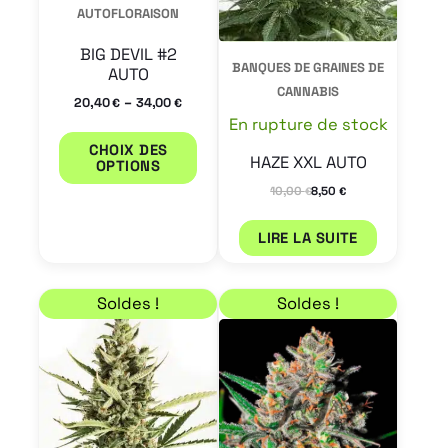
être
AUTOFLORAISON
choisies
BIG DEVIL #2
sur
BANQUES DE GRAINES DE
AUTO
CANNABIS
la
–
20,40
34,00
€
€
En rupture de stock
page
CHOIX DES
du
HAZE XXL AUTO
OPTIONS
produit
10,00
8,50
€
€
LIRE LA SUITE
Plage de prix : 8,50 € à 17,85 €
Plage de prix : 6,59 
Ce
Ce
Soldes !
Soldes !
produit
produit
a
a
plusieurs
plusieur
variations.
variation