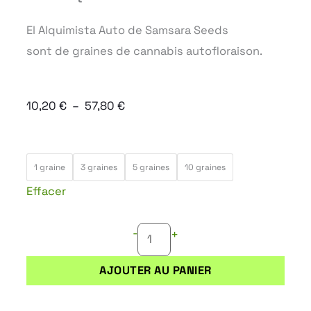
El Alquimista Auto
de Samsara Seeds
sont de graines de cannabis autofloraison.
Plage
10,20
€
–
57,80
€
de
prix :
quantité
10,20 €
1 graine
3 graines
5 graines
10 graines
de
à
Effacer
EL
57,80 €
ALQUIMISTA
-
+
AUTO
AJOUTER AU PANIER