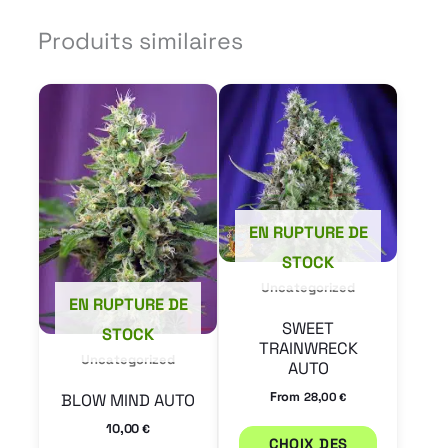
Produits similaires
Ce
produit
a
plusieur
variation
EN RUPTURE DE
Les
STOCK
options
Uncategorized
EN RUPTURE DE
peuvent
SWEET
STOCK
être
TRAINWRECK
Uncategorized
choisies
AUTO
sur
From
28,00
BLOW MIND AUTO
€
la
10,00
€
CHOIX DES