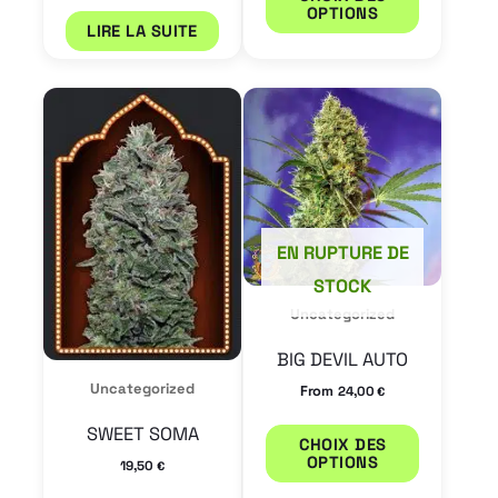
page
OPTIONS
LIRE LA SUITE
du
produit
Ce
Ce
produit
produit
a
a
plusieurs
plusieur
variations.
variation
EN RUPTURE DE
Les
Les
STOCK
options
options
Uncategorized
peuvent
peuvent
BIG DEVIL AUTO
être
être
Uncategorized
From
24,00
€
choisies
choisies
SWEET SOMA
sur
sur
CHOIX DES
OPTIONS
19,50
€
la
la