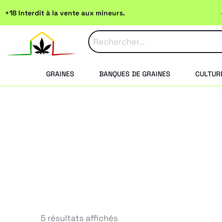
Aller
+18 Interdit à la vente aux mineurs.
au
contenu
GRAINES
BANQUES DE GRAINES
CULTURE
Trié
5 résultats affichés