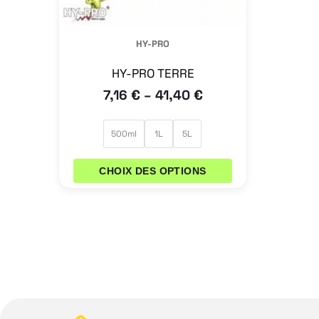
être
choisies
HY-PRO
sur
la
HY-PRO TERRE
page
€
€
7,16
–
41,40
du
500ml
1L
5L
produit
CHOIX DES OPTIONS