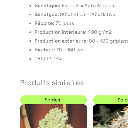
Génétique:
Bluehell x Auto Medical
Génotype:
80% Indica – 20% Sativa
Récolte:
70 jours
Production intérieure:
400 gr/m2
Production extérieure:
80 – 180 gr/plan
Hauteur:
70 – 150 cm
THC:
12-15%
Produits similaires
Plage de prix : 20,40 € à 68,00 €
L
Ce
Soldes !
Sold
produit
a
plusieurs