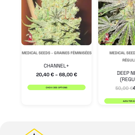
variations.
Les
options
peuvent
être
MEDICAL SEEDS - GRAINES FÉMINISÉES
MEDICAL SEED
choisies
RÉGUL
sur
CHANNEL+
la
DEEP N
20,40
€
68,00
€
–
(REGU
page
50,00
€
CHOIX DES OPTIONS
du
produit
AJOUTER A