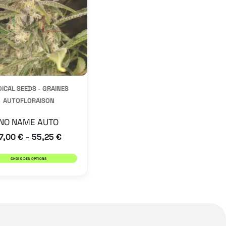
variations.
Les
options
peuvent
être
ICAL SEEDS - GRAINES
choisies
AUTOFLORAISON
sur
la
NO NAME AUTO
7,00
€
55,25
€
page
–
du
CHOIX DES OPTIONS
produit