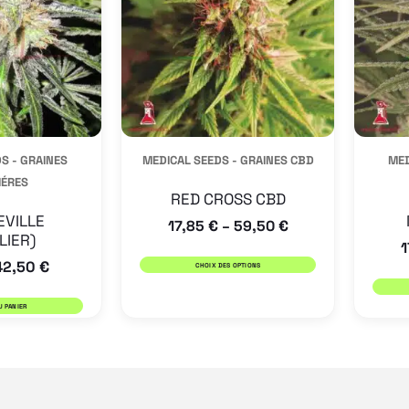
variations.
Les
options
peuvent
être
S - GRAINES
MEDICAL SEEDS - GRAINES CBD
MED
choisies
IÉRES
sur
RED CROSS CBD
la
EVILLE
17,85
€
59,50
€
–
LIER)
1
page
42,50
€
CHOIX DES OPTIONS
du
produit
U PANIER