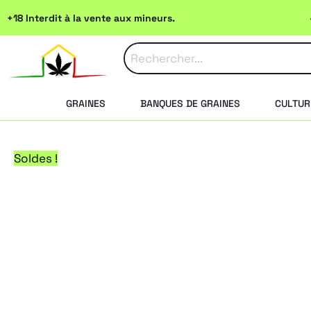
Aller
+18 Interdit à la vente aux mineurs.
au
contenu
GRAINES
BANQUES DE GRAINES
CULTUR
Soldes !