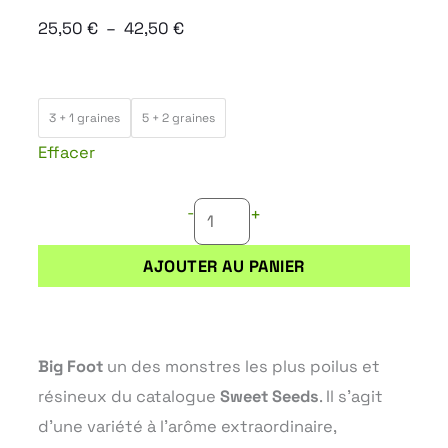
Plage
25,50
€
–
42,50
€
de
prix :
quantité
25,50 €
3 + 1 graines
5 + 2 graines
de
à
Effacer
BIG
42,50 €
FOOT
-
+
AJOUTER AU PANIER
Big Foot
un des monstres les plus poilus et
résineux du catalogue
Sweet Seeds
. Il s’agit
d’une variété à l’arôme extraordinaire,