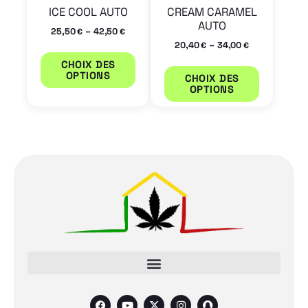
choisies
choisies
ICE COOL AUTO
CREAM CARAMEL
sur
sur
AUTO
–
25,50
42,50
€
€
la
la
–
20,40
34,00
€
€
page
page
CHOIX DES
OPTIONS
CHOIX DES
du
du
OPTIONS
produit
produit
F
Y
X
I
S