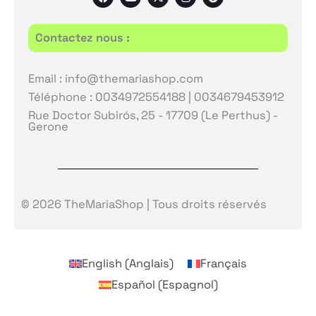
a
o
-
n
n
c
u
t
s
a
e
t
w
t
p
b
u
i
a
c
Contactez nous :
o
b
t
g
h
o
e
t
r
a
k
e
a
t
r
m
Email : info@themariashop.com
Téléphone : 0034972554188 | 0034679453912
Rue Doctor Subirós, 25 - 17709 (Le Perthus) -
Gerone
© 2026 TheMariaShop | Tous droits réservés
English
(
Anglais
)
Français
Español
(
Espagnol
)