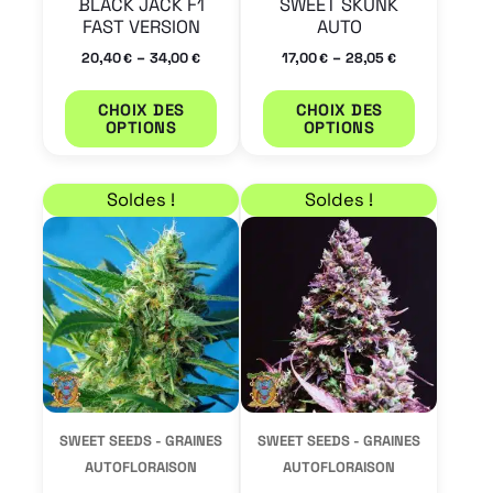
BLACK JACK F1
SWEET SKUNK
sur
sur
FAST VERSION
AUTO
la
la
–
–
20,40
34,00
17,00
28,05
€
€
€
€
page
page
CHOIX DES
CHOIX DES
du
du
OPTIONS
OPTIONS
produit
produit
Plage de prix : 25,50 € à 42,50 €
Plage de prix : 20,40
Ce
Ce
Soldes !
Soldes !
produit
produit
a
a
plusieurs
plusieur
variations.
variation
Les
Les
options
options
peuvent
peuvent
SWEET SEEDS - GRAINES
SWEET SEEDS - GRAINES
être
être
AUTOFLORAISON
AUTOFLORAISON