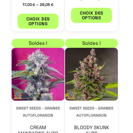
la
la
–
17,00
28,05
€
€
page
page
CHOIX DES
OPTIONS
CHOIX DES
du
du
OPTIONS
produit
produit
Plage de prix : 23,80 € à 39,10 €
Plage de prix : 20,40
Ce
Ce
Soldes !
Soldes !
produit
produit
a
a
plusieurs
plusieur
variations.
variation
Les
Les
options
options
peuvent
peuvent
SWEET SEEDS - GRAINES
SWEET SEEDS - GRAINES
être
être
AUTOFLORAISON
AUTOFLORAISON
choisies
choisies
CREAM
BLOODY SKUNK
sur
sur