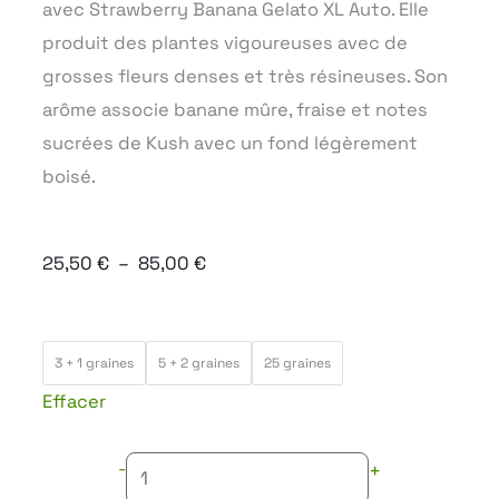
avec Strawberry Banana Gelato XL Auto. Elle
produit des plantes vigoureuses avec de
grosses fleurs denses et très résineuses. Son
arôme associe banane mûre, fraise et notes
sucrées de Kush avec un fond légèrement
boisé.
Plage
25,50
€
–
85,00
€
de
prix :
quantité
25,50 €
3 + 1 graines
5 + 2 graines
25 graines
de
à
Effacer
BANANA
85,00 €
CREAM
-
+
CAKE