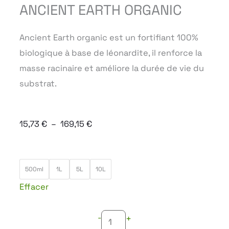
ANCIENT EARTH ORGANIC
Ancient Earth organic est un fortifiant 100%
biologique à base de léonardite, il renforce la
masse racinaire et améliore la durée de vie du
substrat.
Plage
15,73
€
–
169,15
€
de
prix :
quantité
15,73 €
500ml
1L
5L
10L
de
à
Effacer
ANCIENT
169,15 €
EARTH
-
+
ORGANIC