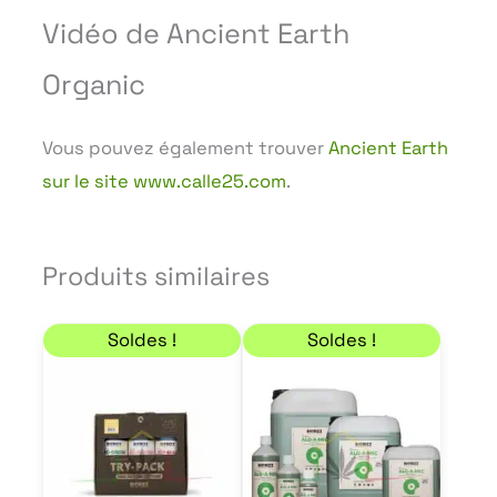
Vidéo de Ancient Earth
Organic
Vous pouvez également trouver
Ancient Earth
sur le site www.calle25.com
.
Produits similaires
Le prix initial était : 13,90 €.
Le prix actuel est : 12,51 €.
Plage de prix : 8,10 €
Ce
Soldes !
Soldes !
produit
a
plusieur
variation