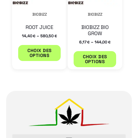
options
options
peuvent
peuvent
BIOBIZZ
BIOBIZZ
être
être
ROOT JUICE
BIOBIZZ BIO
choisies
choisies
GROW
–
14,40
580,50
€
€
sur
sur
–
6,17
144,00
€
€
la
la
CHOIX DES
OPTIONS
CHOIX DES
page
page
OPTIONS
du
du
produit
produit