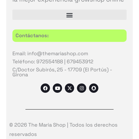
Contáctanos:
Email: info@themariashop.com
Teléfono: 972554188 | 679453912
C/Doctor Subirós, 25 - 17709 (El Portús) -
Girona
F
Y
X
I
S
a
o
-
n
n
c
u
t
s
a
e
t
w
t
p
b
u
i
a
c
o
b
t
g
h
o
e
t
r
a
k
e
a
t
r
m
© 2026 The Maria Shop | Todos los derechos
reservados