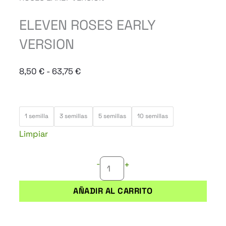
ELEVEN ROSES EARLY
VERSION
Rango
8,50
€
-
63,75
€
de
precios:
ELEVEN
desde
1 semilla
3 semillas
5 semillas
10 semillas
ROSES
8,50 €
Limpiar
EARLY
hasta
VERSION
63,75 €
-
+
cantidad
AÑADIR AL CARRITO