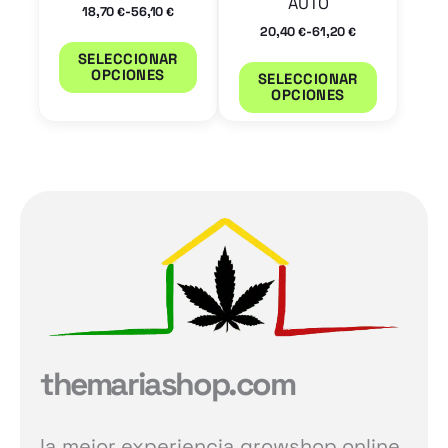
AUTO
la
la
-
18,70
56,10
€
€
-
20,40
61,20
€
€
página
página
SELECCIONAR
de
de
OPCIONES
SELECCIONAR
OPCIONES
producto
product
themariashop.com
la mejor experiencia growshop online