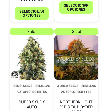
página
página
SELECCIONAR
de
de
OPCIONES
SELECCIONAR
producto
product
OPCIONES
Rango de precios: desde 18,70 € hasta 56,10 €
Rango de precios: de
Este
Este
Sale!
Sale!
producto
product
tiene
tiene
múltiples
múltiple
variantes.
variantes
Las
Las
opciones
opcione
se
se
SENSI SEEDS - SEMILLAS
WORLD SEEDS - SEMILLAS
pueden
pueden
AUTOFLORECIENTES
AUTOFLORECIENTES
elegir
elegir
SUPER SKUNK
NORTHERN LIGHT
en
en
AUTO
X BIG BUD RYDER