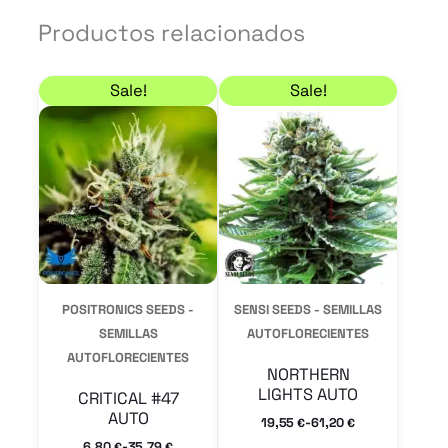
Productos relacionados
Rango de precios: desde 6,80 € hasta 35,79 €
Rango de precios: de
Este
Este
Sale!
Sale!
producto
product
tiene
tiene
múltiples
múltiple
variantes.
variantes
Las
Las
opciones
opcione
se
se
POSITRONICS SEEDS -
SENSI SEEDS - SEMILLAS
pueden
pueden
SEMILLAS
AUTOFLORECIENTES
AUTOFLORECIENTES
elegir
elegir
NORTHERN
en
en
LIGHTS AUTO
CRITICAL #47
AUTO
la
la
-
19,55
61,20
€
€
-
6,80
35,79
€
€