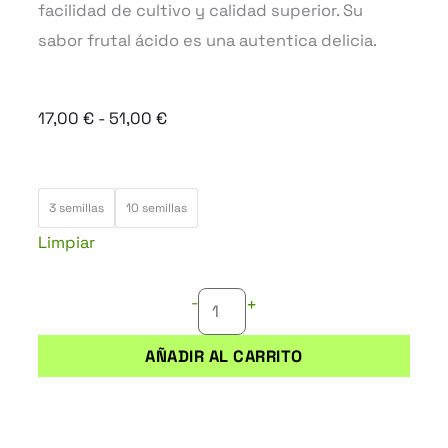
facilidad de cultivo y calidad superior. Su
sabor frutal ácido es una autentica delicia.
Rango
17,00
€
-
51,00
€
de
precios:
BUDDHA
desde
3 semillas
10 semillas
VESTA
17,00 €
Limpiar
AUTO
hasta
cantidad
51,00 €
-
+
AÑADIR AL CARRITO