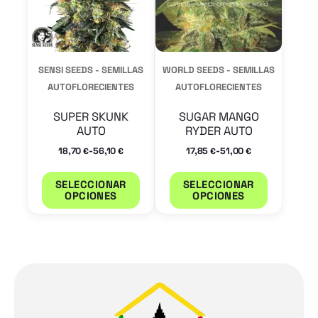
Las
Las
opciones
opcione
se
se
SENSI SEEDS - SEMILLAS
WORLD SEEDS - SEMILLAS
pueden
pueden
AUTOFLORECIENTES
AUTOFLORECIENTES
elegir
elegir
SUPER SKUNK
SUGAR MANGO
en
en
AUTO
RYDER AUTO
la
la
-
-
18,70
56,10
17,85
51,00
€
€
€
€
página
página
SELECCIONAR
SELECCIONAR
de
de
OPCIONES
OPCIONES
producto
product