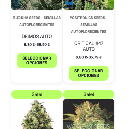
opciones
opcione
se
se
BUDDHA SEEDS - SEMILLAS
POSITRONICS SEEDS -
pueden
pueden
AUTOFLORECIENTES
SEMILLAS
elegir
AUTOFLORECIENTES
elegir
DEIMOS AUTO
en
en
CRITICAL #47
-
6,80
59,50
€
€
AUTO
la
la
-
6,80
35,79
página
página
€
€
SELECCIONAR
OPCIONES
de
de
SELECCIONAR
producto
product
OPCIONES
Rango de precios: desde 18,70 € hasta 56,10 €
Rango de precios: de
Este
Este
Sale!
Sale!
producto
product
tiene
tiene
múltiples
múltiple
variantes.
variantes