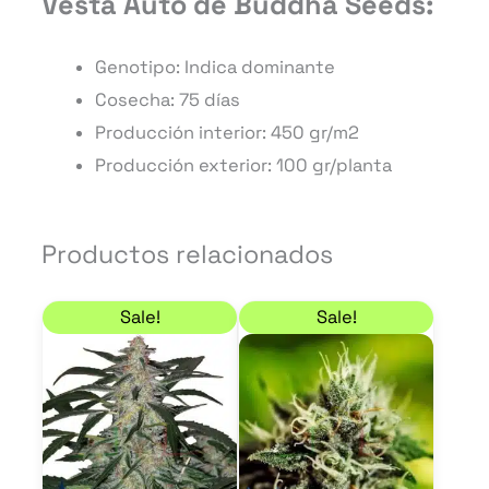
Vesta Auto de Buddha Seeds:
Genotipo: Indica dominante
Cosecha: 75
días
Producción interior: 450
gr/m2
Producción exterior: 100
gr/planta
Productos relacionados
Rango de precios: desde 6,80 € hasta 59,50 €
Rango de precios: de
Este
Este
Sale!
Sale!
producto
product
tiene
tiene
múltiples
múltiple
variantes.
variantes
Las
Las