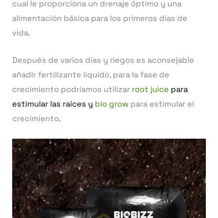
cual le proporciona un drenaje óptimo y una
alimentación básica para los primeros días de
vida.
Después de varios días y riegos es aconsejable
añadir fertilizante líquido, para la fase de
crecimiento podríamos utilizar
root juice
para
estimular las raíces y
bio grow
para estimular el
crecimiento.