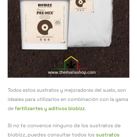
Todos estos sustratos y mejoradores del suelo, son
ideales para utilizarlos en combinación con la gama
de
fertilizantes y aditivos biobizz
.
Si no te convence ninguno de los sustratos de
biobizz, puedes consultar todos los
sustratos