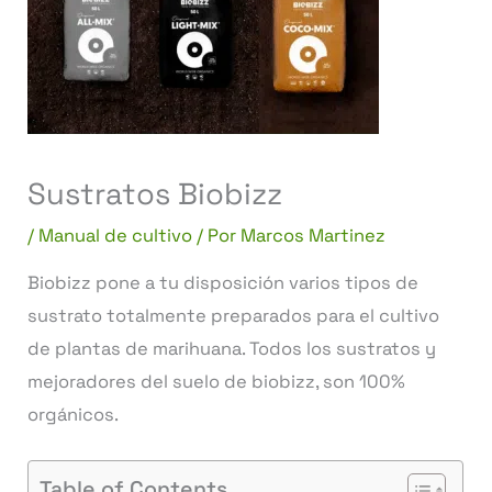
Sustratos Biobizz
/
Manual de cultivo
/ Por
Marcos Martinez
Biobizz pone a tu disposición varios tipos de
sustrato totalmente preparados para el cultivo
de plantas de marihuana. Todos los sustratos y
mejoradores del suelo de biobizz, son 100%
orgánicos.
Table of Contents