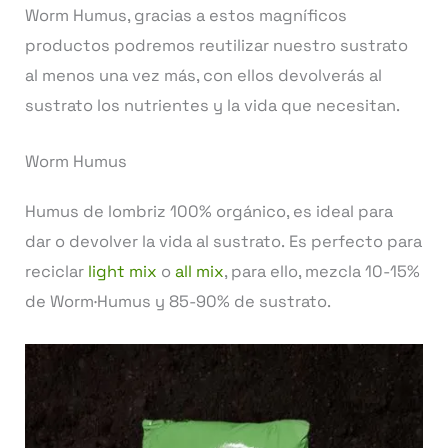
Worm Humus, gracias a estos magníficos
productos podremos reutilizar nuestro sustrato
al menos una vez más, con ellos devolverás al
sustrato los nutrientes y la vida que necesitan.
Worm Humus
Humus de lombriz 100% orgánico, es ideal para
dar o devolver la vida al sustrato. Es perfecto para
reciclar
light mix
o
all mix
, para ello, mezcla 10-15%
de Worm·Humus y 85-90% de sustrato.