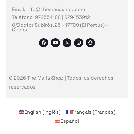
Email: info@themariashop.com
Teléfono: 972554188 | 679453912
C/Doctor Subirós, 25 - 17709 (El Portús) -
Girona
F
Y
X
I
S
a
o
-
n
n
c
u
t
s
a
e
t
w
t
p
b
u
i
a
c
o
b
t
g
h
o
e
t
r
a
k
e
a
t
r
m
© 2026 The Maria Shop | Todos los derechos
reservados
English
(
Inglés
)
Français
(
Francés
)
Español