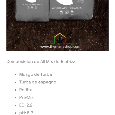
Composición de All Mix de Biobizz:
Musgo de turba
Turba de espagno
Perlita
Pre·Mix
EC: 2.2
pH: 6.2