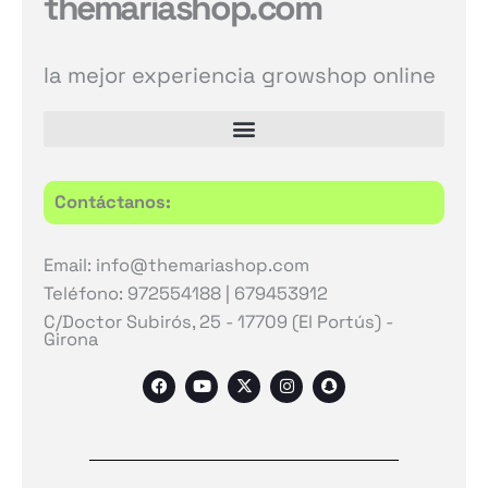
themariashop.com
la mejor experiencia growshop online
Contáctanos:
Email: info@themariashop.com
Teléfono: 972554188 | 679453912
C/Doctor Subirós, 25 - 17709 (El Portús) -
Girona
F
Y
X
I
S
a
o
-
n
n
c
u
t
s
a
e
t
w
t
p
b
u
i
a
c
o
b
t
g
h
o
e
t
r
a