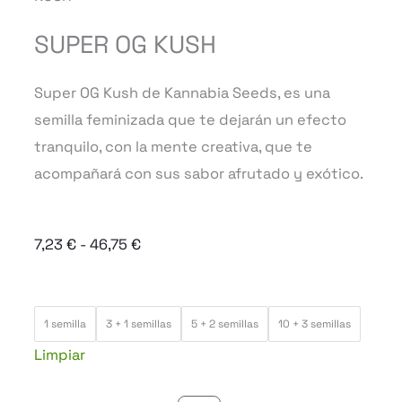
SUPER OG KUSH
Super OG Kush de Kannabia Seeds, es una
semilla feminizada que te dejarán un efecto
tranquilo, con la mente creativa, que te
acompañará con sus sabor afrutado y exótico.
Rango
7,23
€
-
46,75
€
de
precios:
SUPER
desde
1 semilla
3 + 1 semillas
5 + 2 semillas
10 + 3 semillas
OG
7,23 €
Limpiar
KUSH
hasta
cantidad