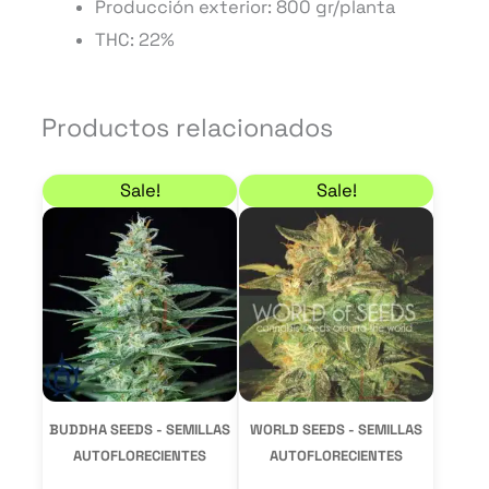
Producción exterior: 800 gr/planta
THC: 22%
Productos relacionados
El precio original era: 52,50 €.
El precio actual es: 44,63 €.
Rango de precios: de
Este
Este
Sale!
Sale!
producto
product
tiene
tiene
múltiples
múltiple
variantes.
variantes
Las
Las
opciones
opcione
se
se
BUDDHA SEEDS - SEMILLAS
WORLD SEEDS - SEMILLAS
pueden
pueden
AUTOFLORECIENTES
AUTOFLORECIENTES
elegir
elegir