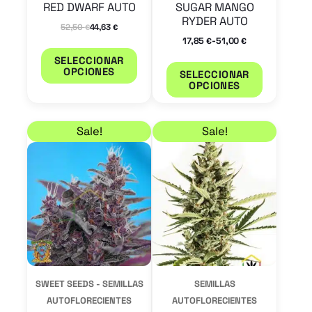
RED DWARF AUTO
SUGAR MANGO
en
en
RYDER AUTO
52,50
44,63
€
€
la
la
-
17,85
51,00
€
€
página
página
SELECCIONAR
OPCIONES
SELECCIONAR
de
de
OPCIONES
producto
product
Rango de precios: desde 23,80 € hasta 39,10 €
Rango de precios: de
Este
Este
Sale!
Sale!
producto
product
tiene
tiene
múltiples
múltiple
variantes.
variantes
Las
Las
opciones
opcione
se
se
SWEET SEEDS - SEMILLAS
SEMILLAS
pueden
pueden
AUTOFLORECIENTES
AUTOFLORECIENTES