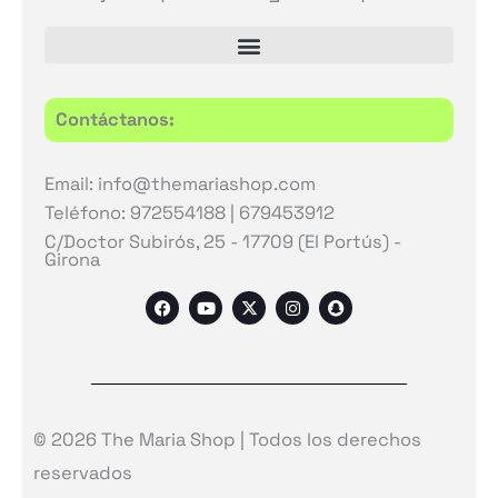
Contáctanos:
Email: info@themariashop.com
Teléfono: 972554188 | 679453912
C/Doctor Subirós, 25 - 17709 (El Portús) -
Girona
F
Y
X
I
S
a
o
-
n
n
c
u
t
s
a
e
t
w
t
p
b
u
i
a
c
o
b
t
g
h
o
e
t
r
a
k
e
a
t
r
m
© 2026 The Maria Shop | Todos los derechos
reservados