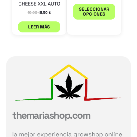
página
CHEESE XXL AUTO
SELECCIONAR
de
10,00
8,50
€
€
OPCIONES
product
LEER MÁS
themariashop.com
la mejor experiencia growshop online