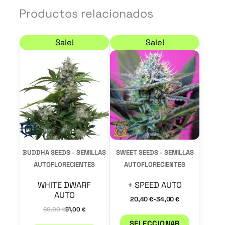
Productos relacionados
El precio original era: 60,00 €.
El precio actual es: 51,00 €.
Rango de precios: de
Este
Este
Sale!
Sale!
producto
product
tiene
tiene
múltiples
múltiple
variantes.
variantes
Las
Las
opciones
opcione
se
se
BUDDHA SEEDS - SEMILLAS
SWEET SEEDS - SEMILLAS
pueden
pueden
AUTOFLORECIENTES
AUTOFLORECIENTES
elegir
elegir
WHITE DWARF
+ SPEED AUTO
en
en
AUTO
-
20,40
34,00
€
€
la
la
60,00
51,00
€
€
página
página
SELECCIONAR