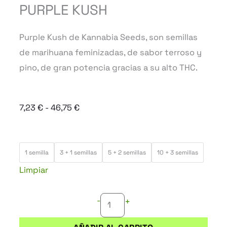
PURPLE KUSH
Purple Kush de Kannabia Seeds, son semillas
de marihuana feminizadas, de sabor terroso y
pino, de gran potencia gracias a su alto THC.
Rango
7,23
€
-
46,75
€
de
precios:
PURPLE
desde
1 semilla
3 + 1 semillas
5 + 2 semillas
10 + 3 semillas
KUSH
7,23 €
Limpiar
cantidad
hasta
46,75 €
-
+