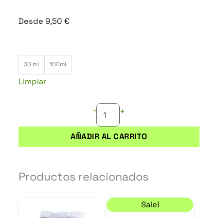
Desde
9,50
€
PHYTOPROT
30 ml
100ml
MAX
Limpiar
cantidad
-
+
AÑADIR AL CARRITO
Productos relacionados
El precio original era
El precio actual es: 8,
Este
Sale!