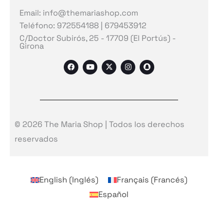
Email: info@themariashop.com
Teléfono: 972554188 | 679453912
C/Doctor Subirós, 25 - 17709 (El Portús) -
Girona
F
Y
X
I
S
a
o
-
n
n
c
u
t
s
a
e
t
w
t
p
b
u
i
a
c
o
b
t
g
h
o
e
t
r
a
k
e
a
t
r
m
© 2026 The Maria Shop | Todos los derechos
reservados
English
(
Inglés
)
Français
(
Francés
)
Español