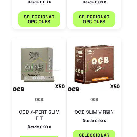
Desde
Desde
6,00
0,80
€
€
en
en
SELECCIONAR
SELECCIONAR
la
la
OPCIONES
OPCIONES
página
página
de
de
Este
Este
producto
product
producto
product
tiene
tiene
múltiples
múltiple
variantes.
variantes
Las
Las
opciones
opcione
OCB
OCB
se
se
OCB X-PERT SLIM
OCB SLIM VIRGIN
pueden
pueden
FIT
Desde
0,90
€
elegir
elegir
Desde
0,90
€
en
en
SELECCIONAR