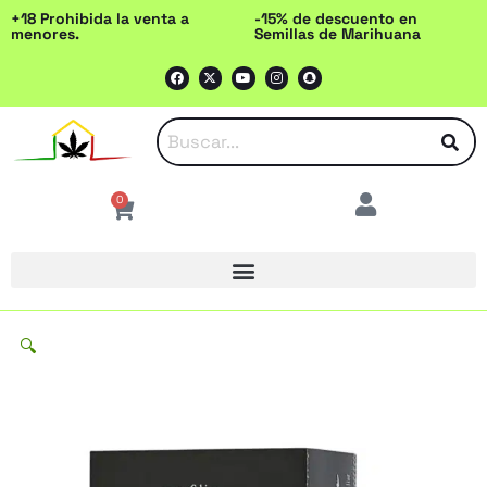
Ir
+18 Prohibida la venta a
-15% de descuento en
menores.
Semillas de Marihuana
al
F
X
Y
I
S
contenido
a
-
o
n
n
c
t
u
s
a
e
w
t
t
p
b
i
u
a
c
o
t
b
g
h
o
t
e
r
a
k
e
a
t
r
m
0
Cart
🔍