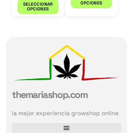
OPCIONES
SELECCIONAR
la
la
OPCIONES
página
página
de
de
producto
product
themariashop.com
la mejor experiencia growshop online