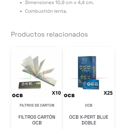
Dimensiones 10,9 cm x 4,4 cm.
Combustión lenta.
Productos relacionados
Este
Este
producto
product
tiene
tiene
múltiples
múltiple
variantes.
variantes
Las
Las
opciones
opcione
FILTROS DE CARTON
OCB
se
se
FILTROS CARTÓN
OCB X-PERT BLUE
pueden
pueden
OCB
DOBLE
elegir
elegir