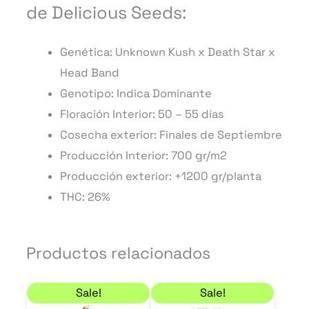
de Delicious Seeds:
Genética: Unknown Kush x Death Star x
Head Band
Genotipo: Indica Dominante
Floración Interior: 50 – 55 días
Cosecha exterior: Finales de Septiembre
Producción Interior: 700 gr/m2
Producción exterior: +1200 gr/planta
THC: 26%
Productos relacionados
Rango de precios: desde 5,95 € hasta 51,00 €
Rango de precios: de
Este
Este
Sale!
Sale!