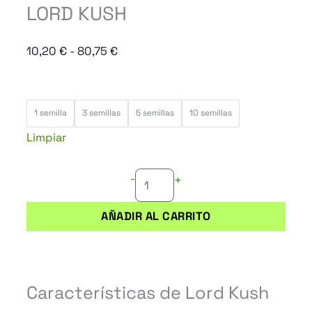
LORD KUSH
Rango
10,20
€
-
80,75
€
de
precios:
LORD
desde
1 semilla
3 semillas
5 semillas
10 semillas
KUSH
10,20 €
Limpiar
cantidad
hasta
80,75 €
-
+
AÑADIR AL CARRITO
Características de Lord Kush