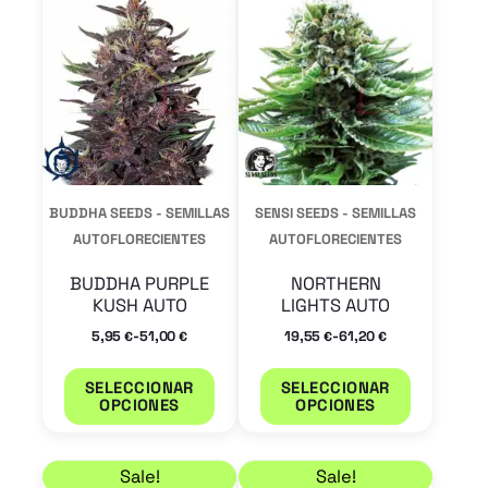
producto
product
tiene
tiene
múltiples
múltiple
variantes.
variantes
Las
Las
opciones
opcione
se
se
BUDDHA SEEDS - SEMILLAS
SENSI SEEDS - SEMILLAS
pueden
pueden
AUTOFLORECIENTES
AUTOFLORECIENTES
elegir
elegir
BUDDHA PURPLE
NORTHERN
en
en
KUSH AUTO
LIGHTS AUTO
la
la
-
-
5,95
51,00
19,55
61,20
€
€
€
€
página
página
SELECCIONAR
SELECCIONAR
de
de
OPCIONES
OPCIONES
producto
product
Rango de precios: desde 20,40 € hasta 61,20 €
Rango de precios: de
Este
Este
Sale!
Sale!