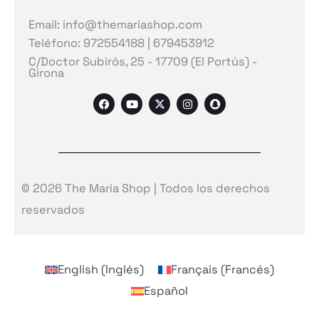
Email: info@themariashop.com
Teléfono: 972554188 | 679453912
C/Doctor Subirós, 25 - 17709 (El Portús) -
Girona
F
Y
X
I
S
a
o
-
n
n
c
u
t
s
a
e
t
w
t
p
b
u
i
a
c
o
b
t
g
h
o
e
t
r
a
k
e
a
t
r
m
© 2026 The Maria Shop | Todos los derechos
reservados
English
(
Inglés
)
Français
(
Francés
)
Español