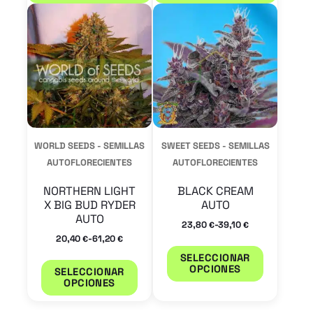
producto
product
tiene
tiene
múltiples
múltiple
variantes.
variantes
Las
Las
opciones
opcione
se
se
WORLD SEEDS - SEMILLAS
SWEET SEEDS - SEMILLAS
pueden
pueden
AUTOFLORECIENTES
AUTOFLORECIENTES
elegir
elegir
NORTHERN LIGHT
BLACK CREAM
en
en
X BIG BUD RYDER
AUTO
AUTO
la
la
-
23,80
39,10
€
€
-
20,40
61,20
€
€
página
página
SELECCIONAR
de
de
OPCIONES
SELECCIONAR
OPCIONES
producto
product