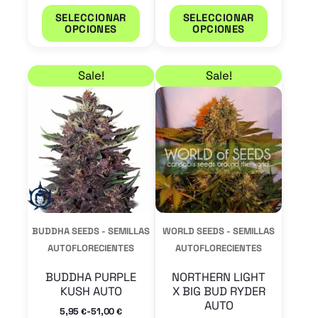
página
página
SELECCIONAR
SELECCIONAR
OPCIONES
OPCIONES
de
de
producto
product
Rango de precios: desde 5,95 € hasta 51,00 €
Rango de precios: de
Este
Este
Sale!
Sale!
producto
product
tiene
tiene
múltiples
múltiple
variantes.
variantes
Las
Las
opciones
opcione
se
se
BUDDHA SEEDS - SEMILLAS
WORLD SEEDS - SEMILLAS
pueden
pueden
AUTOFLORECIENTES
AUTOFLORECIENTES
elegir
elegir
BUDDHA PURPLE
NORTHERN LIGHT
en
en
KUSH AUTO
X BIG BUD RYDER
AUTO
la
la
-
5,95
51,00
€
€