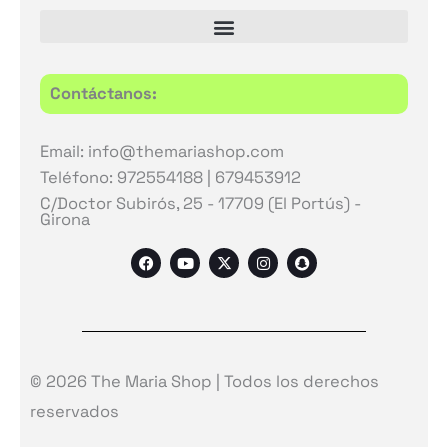
Contáctanos:
Email: info@themariashop.com
Teléfono: 972554188 | 679453912
C/Doctor Subirós, 25 - 17709 (El Portús) -
Girona
F
Y
X
I
S
a
o
-
n
n
c
u
t
s
a
e
t
w
t
p
b
u
i
a
c
o
b
t
g
h
o
e
t
r
a
k
e
a
t
r
m
© 2026 The Maria Shop | Todos los derechos
reservados