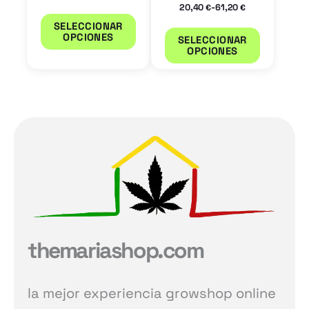
-
20,40
61,20
€
€
página
página
SELECCIONAR
de
de
OPCIONES
SELECCIONAR
OPCIONES
producto
product
themariashop.com
la mejor experiencia growshop online