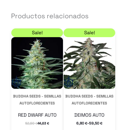
Productos relacionados
El precio original era: 52,50 €.
El precio actual es: 44,63 €.
Rango de precios: de
Este
Este
Sale!
Sale!
producto
product
tiene
tiene
múltiples
múltiple
variantes.
variantes
Las
Las
opciones
opcione
se
se
BUDDHA SEEDS - SEMILLAS
BUDDHA SEEDS - SEMILLAS
pueden
pueden
AUTOFLORECIENTES
AUTOFLORECIENTES
elegir
elegir
RED DWARF AUTO
DEIMOS AUTO
en
en
-
6,80
59,50
52,50
44,63
€
€
€
€
la
la