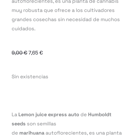
autoflorecientes, es una planta de cannabis
muy robusta que ofrece a los cultivadores
grandes cosechas sin necesidad de muchos
cuidados.
El
El
9,00
€
7,65
€
precio
precio
original
actual
Sin existencias
era:
es:
9,00 €.
7,65 €.
La
Lemon juice express auto
de
Humboldt
seeds
son semillas
de
marihuana
autoflorecientes, es una planta