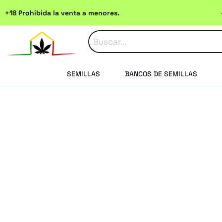
Ir
+18 Prohibida la venta a menores.
al
contenido
SEMILLAS
BANCOS DE SEMILLAS