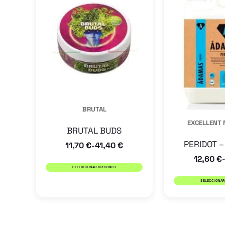
tiene
múltiples
variantes.
Las
opciones
se
pueden
BRUTAL
elegir
EXCELLENT 
en
BRUTAL BUDS
la
PERIDOT 
11,70
€
41,40
€
-
página
12,60
€
SELECCIONAR OPCIONES
de
SELECCIONAR
producto