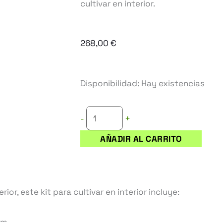
cultivar en interior.
268,00
€
KIT
Disponibilidad:
Hay existencias
ARMARIO
BASICO
+
-
"120"
AÑADIR AL CARRITO
cantidad
ior, este kit para cultivar en interior incluye: