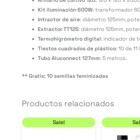
Armario de cultivo 120:
120 x 120 x 200
Kit iluminación 600W
: transformador 60
Intractor de aire
: diámetro 125mm, poten
Extractor TT125
: diámetro 125mm, poten
Termohigrómetro digital
: indicador de
Tiestos cuadrados de plástico
: 10 de 11 
Tubo Aluconnect 127mm
: 5 metros.
** Gratis: 10 semillas feminizadas
Productos relacionados
Rango de precios: desde 11,70 € ha
Este
Sale!
Sal
producto