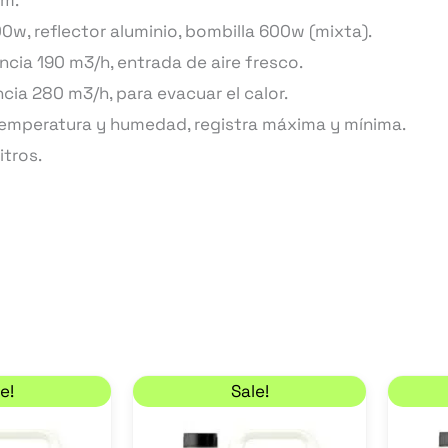
cm.
0w, reflector aluminio, bombilla 600w (mixta).
cia 190 m3/h, entrada de aire fresco.
cia 280 m3/h, para evacuar el calor.
 temperatura y humedad, registra máxima y mínima.
litros.
sta 41,40 €
Rango de precios: desde 12,60 € hasta 17,10 €
El precio original era: 18,75
El precio actual es: 16,88 €
Este
Este
e!
Sale!
producto
producto