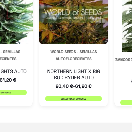
variantes.
variantes.
Las
Las
opciones
opciones
se
se
pueden
pueden
 - SEMILLAS
WORLD SEEDS - SEMILLAS
elegir
elegir
ECIENTES
AUTOFLORECIENTES
BANCOS 
en
en
la
la
IGHTS AUTO
NORTHERN LIGHT X BIG
BUD RYDER AUTO
61,20
€
página
página
20,40
€
61,20
€
-
de
de
 OPCIONES
producto
producto
SELECCIONAR OPCIONES