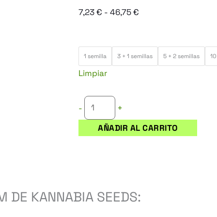
Rango
7,23
€
-
46,75
€
de
precios:
KABOOM
desde
1 semilla
3 + 1 semillas
5 + 2 semillas
10
cantidad
7,23 €
Limpiar
hasta
46,75 €
+
-
AÑADIR AL CARRITO
M DE KANNABIA SEEDS: