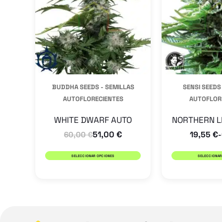
variantes.
Las
opciones
se
pueden
BUDDHA SEEDS - SEMILLAS
SENSI SEEDS
elegir
AUTOFLORECIENTES
AUTOFLOR
en
la
WHITE DWARF AUTO
NORTHERN L
51,00
€
19,55
€
página
60,00
€
-
de
SELECCIONAR OPCIONES
SELECCIONAR
producto