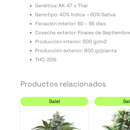
Genética: AK-47 x Thai
Genotipo: 40% Indica – 60% Sativa
Floración interior: 60 – 65 días
Cosecha exterior: Finales de Septiembre
Producción interior: 500 gr/m2
Producción exterior: 800 gr/planta
THC: 20%
Productos relacionados
El precio original era: 60,00 €.
El precio actual es: 51,00 €.
Este
Sale!
Sal
producto
tiene
múltiples