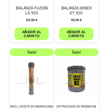
BALANZA FUZION
BALANZA KENEX
LS 100
ET 100
20,00
19,00
€
€
AÑADIR AL
AÑADIR AL
CARRITO
CARRITO
El precio original era: 35,00 €.
El precio actual es: 29,95 €.
El precio original era
El precio actual es: 3
Sale!
Sale!
BHO / ACEITE DE MARIHUANA
EXTRACCION DE RESINA EN