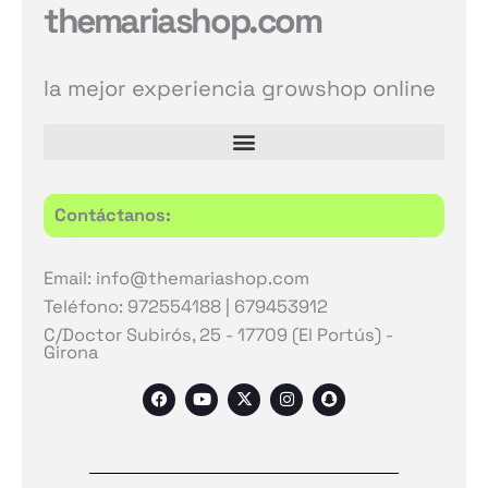
themariashop.com
la mejor experiencia growshop online
Contáctanos:
Email: info@themariashop.com
Teléfono: 972554188 | 679453912
C/Doctor Subirós, 25 - 17709 (El Portús) -
Girona
F
Y
X
I
S
a
o
-
n
n
c
u
t
s
a
e
t
w
t
p
b
u
i
a
c
o
b
t
g
h