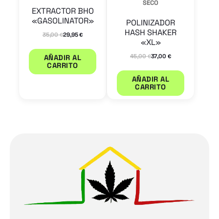
SECO
EXTRACTOR BHO
«GASOLINATOR»
POLINIZADOR
HASH SHAKER
35,00
29,95
€
€
«XL»
45,00
37,00
€
€
AÑADIR AL
CARRITO
AÑADIR AL
CARRITO