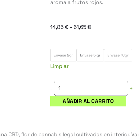
aroma a frutos rojos.
Rango
14,85
€
-
61,65
€
de
precios:
FLOR
desde
Envase 2gr
Envase 5 gr
Envase 10gr
CBD
14,85 €
Limpiar
RED
hasta
FRUIT
61,65 €
+
-
cantidad
AÑADIR AL CARRITO
a CBD, flor de cannabis legal cultivadas en interior. Va