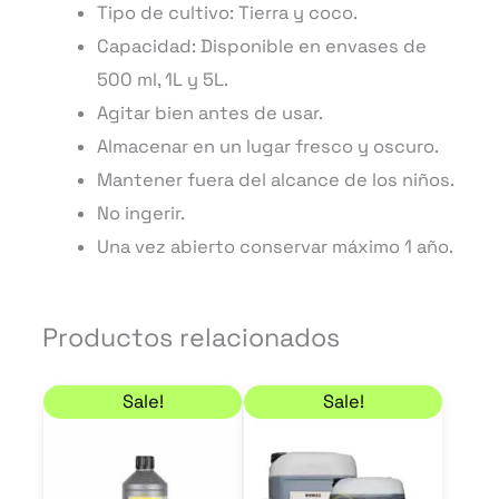
Tipo de cultivo: Tierra y coco.
Capacidad: Disponible en envases de
500 ml, 1L y 5L.
Agitar bien antes de usar.
Almacenar en un lugar fresco y oscuro.
Mantener fuera del alcance de los niños.
No ingerir.
Una vez abierto conservar máximo 1 año.
Productos relacionados
Rango de precios: desde 8,91 € hasta 80,91 €
Rango de precios: de
Este
Este
Sale!
Sale!
producto
product
tiene
tiene