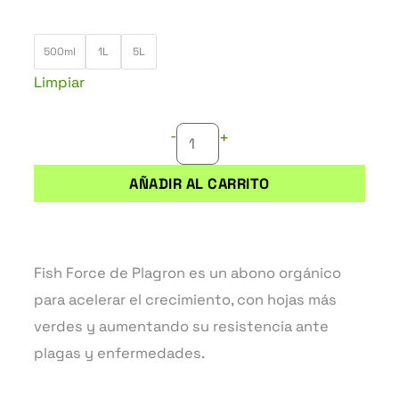
precios:
FISH
desde
500ml
1L
5L
FORCE
9,90 €
Limpiar
cantidad
hasta
64,80 €
-
+
AÑADIR AL CARRITO
Fish Force de Plagron es un abono orgánico
para acelerar el crecimiento, con hojas más
verdes y aumentando su resistencia ante
plagas y enfermedades.