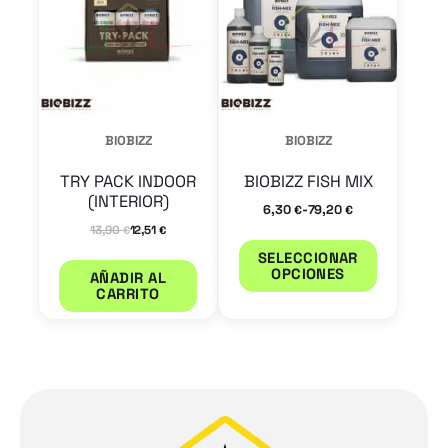
múltiple
variantes
Las
opcione
se
BIOBIZZ
BIOBIZZ
pueden
TRY PACK INDOOR
BIOBIZZ FISH MIX
elegir
(INTERIOR)
-
6,30
79,20
€
€
en
13,90
12,51
€
€
la
SELECCIONAR
OPCIONES
AÑADIR AL
página
CARRITO
de
product