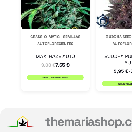
Las
opciones
se
pueden
GRASS-O-MATIC - SEMILLAS
BUDDHA SEEDS
elegir
AUTOFLORECIENTES
AUTOFLOR
en
la
MAXI HAZE AUTO
BUDDHA PU
AU
7,65
€
página
9,00
€
5,95
€
-
de
SELECCIONAR OPCIONES
producto
SELECCIONAR
themariashop.