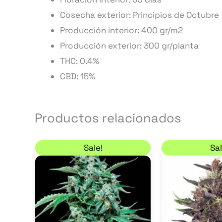
Cosecha exterior: Principios de Octubre
Producción interior: 400 gr/m2
Producción exterior: 300 gr/planta
THC: 0.4%
CBD: 15%
Productos relacionados
El precio original era: 9,00 €.
El precio actual es: 7,65 €.
Este
Sale!
Sal
producto
tiene
múltiples
variantes.