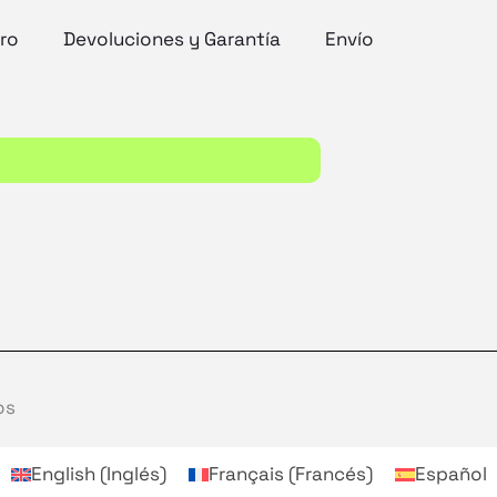
ro
Devoluciones y Garantía
Envío
os
English
(
Inglés
)
Français
(
Francés
)
Español