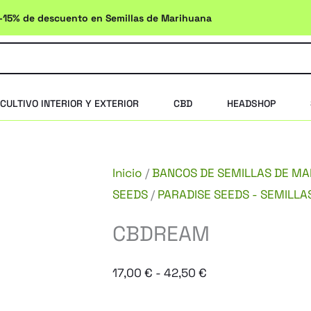
-15% de descuento en Semillas de Marihuana
CULTIVO INTERIOR Y EXTERIOR
CBD
HEADSHOP
Inicio
/
BANCOS DE SEMILLAS DE M
SEEDS
/
PARADISE SEEDS - SEMILLA
CBDREAM
Rango
17,00
€
-
42,50
€
de