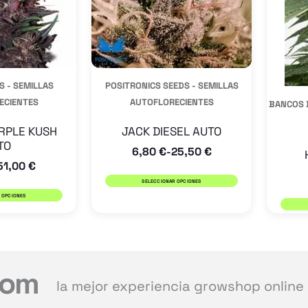
Las
Las
opciones
opciones
se
se
pueden
pueden
 - SEMILLAS
POSITRONICS SEEDS - SEMILLAS
elegir
elegir
ECIENTES
AUTOFLORECIENTES
BANCOS 
en
en
la
la
RPLE KUSH
JACK DIESEL AUTO
TO
6,80
€
25,50
€
página
página
-
51,00
€
de
de
SELECCIONAR OPCIONES
producto
producto
 OPCIONES
com
la mejor experiencia growshop online