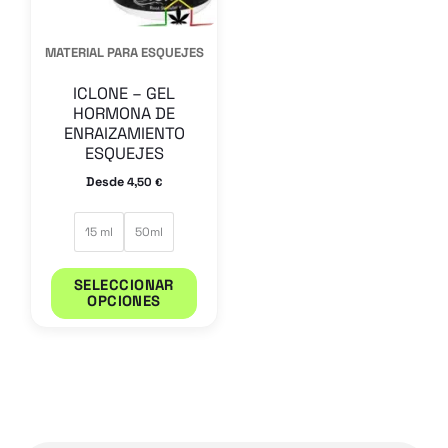
se
pueden
MATERIAL PARA ESQUEJES
elegir
en
ICLONE – GEL
HORMONA DE
la
ENRAIZAMIENTO
página
ESQUEJES
de
Desde
4,50
€
producto
15 ml
50ml
SELECCIONAR
OPCIONES