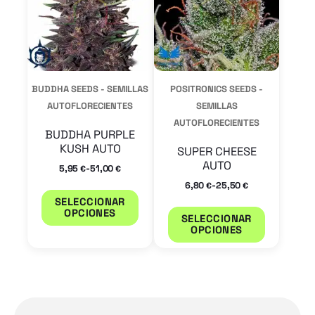
variantes.
variantes
Las
Las
opciones
opcione
se
se
BUDDHA SEEDS - SEMILLAS
POSITRONICS SEEDS -
pueden
pueden
AUTOFLORECIENTES
SEMILLAS
elegir
AUTOFLORECIENTES
elegir
BUDDHA PURPLE
en
en
KUSH AUTO
SUPER CHEESE
AUTO
la
la
-
5,95
51,00
€
€
-
6,80
25,50
página
página
€
€
SELECCIONAR
de
de
OPCIONES
SELECCIONAR
producto
product
OPCIONES