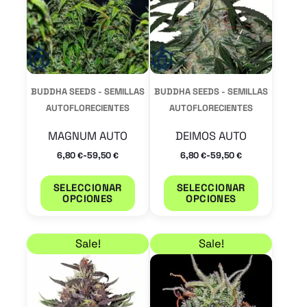
múltiples
múltiple
variantes.
variantes
Las
Las
opciones
opcione
se
se
BUDDHA SEEDS - SEMILLAS
BUDDHA SEEDS - SEMILLAS
pueden
pueden
AUTOFLORECIENTES
AUTOFLORECIENTES
elegir
elegir
MAGNUM AUTO
DEIMOS AUTO
en
en
-
-
6,80
59,50
6,80
59,50
€
€
€
€
la
la
página
página
SELECCIONAR
SELECCIONAR
OPCIONES
OPCIONES
de
de
producto
product
Rango de precios: desde 5,95 € hasta 51,00 €
Rango de precios: de
Este
Este
Sale!
Sale!
producto
product
tiene
tiene
múltiples
múltiple