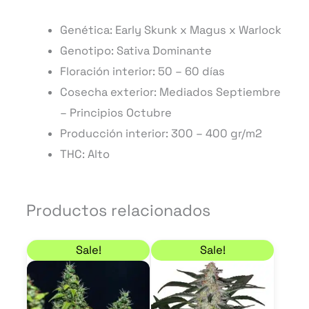
Genética: Early Skunk x Magus x Warlock
Genotipo: Sativa Dominante
Floración interior:
50 – 60 días
Cosecha exterior: Mediados Septiembre
– Principios
Octubre
Producción interior:
300 – 400 gr/m2
THC: Alto
Productos relacionados
Rango de precios: desde 6,80 € hasta 59,50 €
Rango de precios: de
Este
Este
Sale!
Sale!
producto
product
tiene
tiene