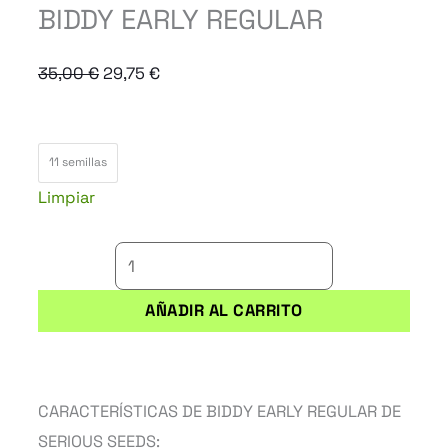
BIDDY EARLY REGULAR
El
El
35,00
€
29,75
€
precio
precio
original
actual
BIDDY
era:
es:
11 semillas
EARLY
35,00 €.
29,75 €.
Limpiar
REGULAR
cantidad
AÑADIR AL CARRITO
CARACTERÍSTICAS DE BIDDY EARLY REGULAR DE
SERIOUS SEEDS: