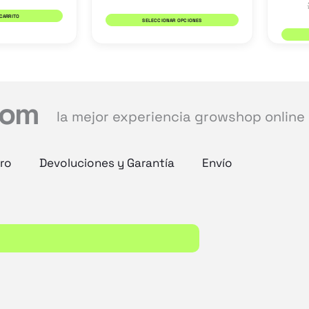
de
 CARRITO
SELECCIONAR OPCIONES
producto
com
la mejor experiencia growshop online
ro
Devoluciones y Garantía
Envío