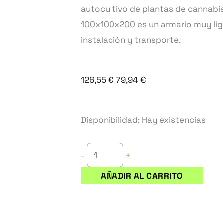
autocultivo de plantas de cannabi
100x100x200 es un armario muy lig
instalación y transporte.
El
El
126,55
€
79,94
€
precio
precio
original
actual
ARMARIO
Disponibilidad:
Hay existencias
era:
es:
DE
126,55 €.
79,94 €.
CULTIVO
+
-
DARK
AÑADIR AL CARRITO
BOX
LITE
100