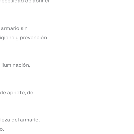
necesidad de abrir el
armario sin
higiene y prevención
 iluminación,
de apriete, de
ieza del armario.
o.