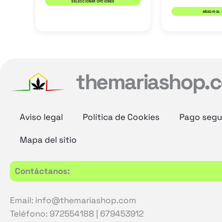
SELECCIONAR OPCIONES
de
AÑADIR AL
producto
themariashop.
Aviso legal
Política de Cookies
Pago segu
Mapa del sitio
Contáctanos:
Email: info@themariashop.com
Teléfono: 972554188 | 679453912