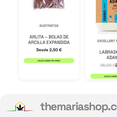
Las
opciones
se
SUSTRATOS
pueden
elegir
ARLITA – BOLAS DE
EXCELLENT 
ARCILLA EXPANDIDA
en
Desde
2,50
€
la
LABRADO
ADA
página
SELECCIONAR OPCIONES
26,00
€
de
producto
SELECCIONAR
themariashop.