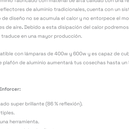
uminio fabricado con material de alta calidad con una r
 reflectores de aluminio tradicionales, cuenta con un si
po de diseño no se acumula el calor y no entorpece el mo
s de aire
.
Debido a esta disipación del calor podremos
e traduce en una mayor producción.
atible con lámparas de 400w y 600w y es capaz de cub
este plafón de aluminio aumentará tus cosechas hasta un 
Enforcer:
ado super brillante (86 % reflexión).
tiples.
guna herramienta.