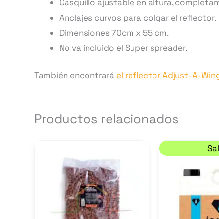
Casquillo ajustable en altura, completam
Anclajes curvos para colgar el reflector.
Dimensiones 70cm x 55 cm.
No va incluido el Super spreader.
También encontrará
el reflector Adjust-A-Wi
Productos relacionados
E
Este
Sal
producto
tiene
múltiples
variantes.