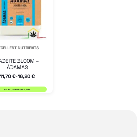
Las
opciones
se
pueden
elegir
XCELLENT NUTRIENTS
en
la
ADEITE BLOOM –
ÁDAMAS
página
11,70
€
16,20
€
-
de
producto
SELECCIONAR OPCIONES