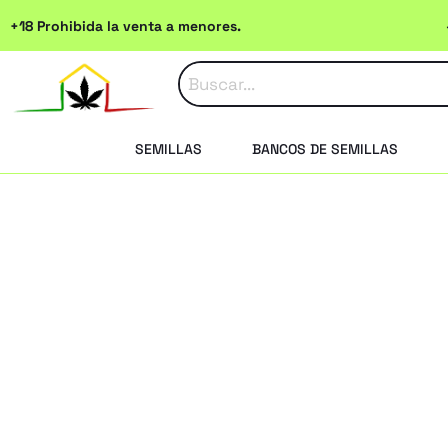
Ir
+18 Prohibida la venta a menores.
al
contenido
SEMILLAS
BANCOS DE SEMILLAS