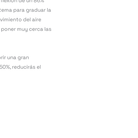
eflexión de un 86%
stema para graduar la
vimiento del aire
 poner muy cerca las
rir una gran
50%, reducirás el