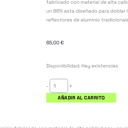
fabricado con material de alta cali
un 86% esta diseñado para doblar la
reflectores de aluminio tradicional
65,00
€
ADJUST-
Disponibilidad:
Hay existencias
A-
WINGS
+
-
ENFORCER
AÑADIR AL CARRITO
cantidad