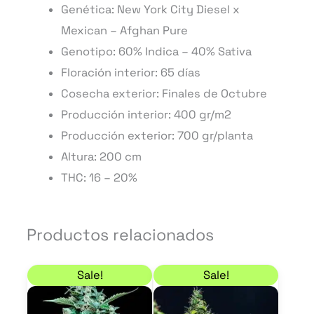
Genética: New York City Diesel x
Mexican – Afghan Pure
Genotipo: 60% Indica – 40% Sativa
Floración interior: 65 días
Cosecha exterior: Finales de Octubre
Producción interior: 400 gr/m2
Producción exterior: 700 gr/planta
Altura: 200 cm
THC: 16 – 20%
Productos relacionados
El precio original era: 9,00 €.
El precio actual es: 7,65 €.
Rango de precios: de
Este
Este
Sale!
Sale!
producto
product