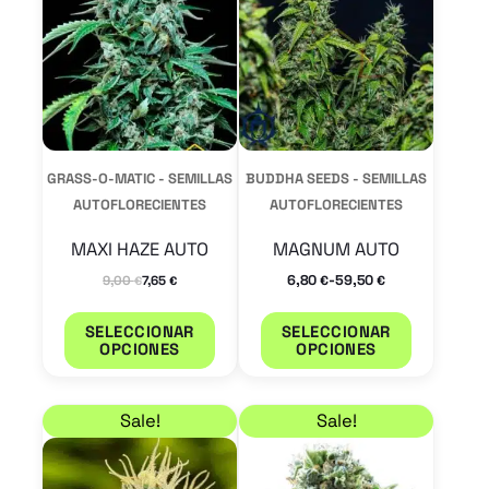
tiene
tiene
múltiples
múltiple
variantes.
variantes
Las
Las
opciones
opcione
se
se
GRASS-O-MATIC - SEMILLAS
BUDDHA SEEDS - SEMILLAS
pueden
pueden
AUTOFLORECIENTES
AUTOFLORECIENTES
elegir
elegir
MAXI HAZE AUTO
MAGNUM AUTO
en
en
-
6,80
59,50
9,00
7,65
€
€
€
€
la
la
página
página
SELECCIONAR
SELECCIONAR
OPCIONES
OPCIONES
de
de
producto
product
Rango de precios: desde 6,80 € hasta 25,50 €
Rango de precios: de
Este
Este
Sale!
Sale!
producto
product
tiene
tiene