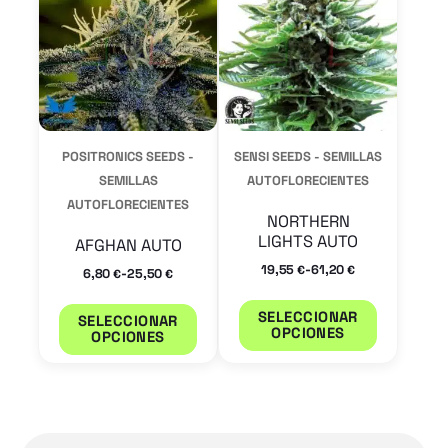
múltiples
múltiple
variantes.
variantes
Las
Las
opciones
opcione
se
se
POSITRONICS SEEDS -
SENSI SEEDS - SEMILLAS
pueden
pueden
SEMILLAS
AUTOFLORECIENTES
AUTOFLORECIENTES
elegir
elegir
NORTHERN
en
en
LIGHTS AUTO
AFGHAN AUTO
la
la
-
19,55
61,20
€
€
-
6,80
25,50
€
€
página
página
SELECCIONAR
SELECCIONAR
de
de
OPCIONES
OPCIONES
producto
product