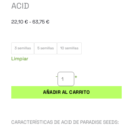
ACID
Rango
22,10
€
-
63,75
€
de
precios:
ACID
desde
3 semillas
5 semillas
10 semillas
cantidad
22,10 €
Limpiar
hasta
63,75 €
-
+
AÑADIR AL CARRITO
CARACTERÍSTICAS DE ACID DE PARADISE SEEDS: